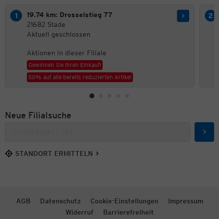
19.74 km: Drosselstieg 77
21682 Stade
Aktuell geschlossen
Aktionen in dieser Filiale
Gewinnen Sie Ihren Einkauf!
50% auf alle bereits reduzierten Artikel
Neue Filialsuche
Such
STANDORT ERMITTELN
AGB
Datenschutz
Cookie-Einstellungen
Impressum
Widerruf
Barrierefreiheit