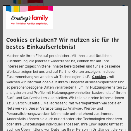
Menü
ießen
ießen
Cookies erlauben? Wir nutzen sie für Ihr
bestes Einkaufserlebnis!
Machen sie Ihren Einkauf persönlicher. Mit Ihrer ausdrücklichen
Zustimmung, die jederzeit widerrufbar ist, können wir auf Ihre
Interessen zugeschnittene Inhalte bereitstellen und für sie passende
en
Werbeanzeigen bei uns und auf Partner-Seiten anzeigen. In diesem
Zusammenhang verwenden wir Technologien (z.B.
Cookies
, mit
ERNSTING'S FAMILY FILIALE
welchen wir Informationen auf Ihrem Endgerät auslesen/speichern und
Otto-Peschel-Straße 12b
so personenbezogene Daten verarbeiten), um Ihr Nutzungsverhalten zu
21745 Hemmoor
analysieren und Profile mit Nutzungsgewohnheiten basierend auf Ihrem
Surf- und Kaufverhalten zu erstellen. Wir teilen einzelne Informationen
(z.B. verschlüsselte E-Mailadressen) mit Werbepartnern wie sozialen
4,4
ießen
Bewertung:
Netzwerken. Dieser Verarbeitung zu Analyse-, Werbe- und
Personalisierungszwecken können sie untenstehend zustimmen.
STANDORT
SERVICES
SORTIMENT
AKTIONEN
Andernfalls können sie auch nur erforderliche Technologien einsetzen
oder Ihre Einstellungen individuell anpassen. Ihre Einwilligung umfasst
auch die Übermittlung von Daten zu Ihrer Person in Drittländer, die kein