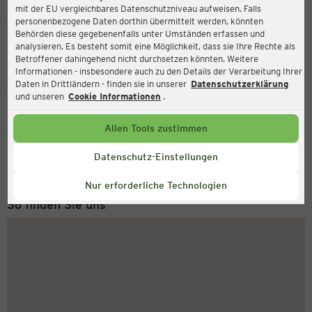
mit der EU vergleichbares Datenschutzniveau aufweisen. Falls
Ernsting's family
personenbezogene Daten dorthin übermittelt werden, könnten
Behörden diese gegebenenfalls unter Umständen erfassen und
Otto-Peschel-Straße 12b, 21745 Hemmoor
analysieren. Es besteht somit eine Möglichkeit, dass sie Ihre Rechte als
Betroffener dahingehend nicht durchsetzen könnten. Weitere
Informationen - insbesondere auch zu den Details der Verarbeitung Ihrer
Daten in Drittländern - finden sie in unserer
Datenschutzerklärung
Geschlossen
Aktuell:
und unseren
Cookie Informationen
.
Allen Tools zustimmen
Service Hotline
+49 (0) 2546 / 98 999 98
Datenschutz-Einstellungen
Montag bis Freitag 8-18 Uhr
Nur erforderliche Technologien
So finden Sie uns