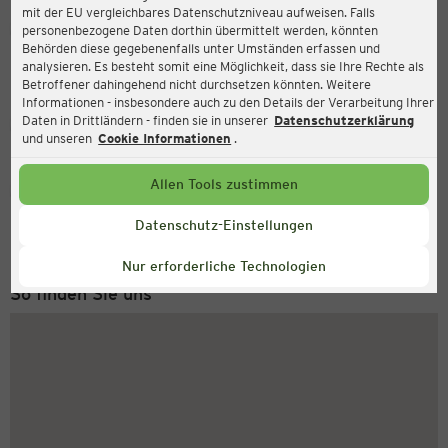
mit der EU vergleichbares Datenschutzniveau aufweisen. Falls
Ernsting's family
personenbezogene Daten dorthin übermittelt werden, könnten
Behörden diese gegebenenfalls unter Umständen erfassen und
Karlstraße 12, 89518 Heidenheim
analysieren. Es besteht somit eine Möglichkeit, dass sie Ihre Rechte als
Betroffener dahingehend nicht durchsetzen könnten. Weitere
Informationen - insbesondere auch zu den Details der Verarbeitung Ihrer
Daten in Drittländern - finden sie in unserer
Datenschutzerklärung
Geschlossen
Aktuell:
und unseren
Cookie Informationen
.
Allen Tools zustimmen
Service Hotline
+49 (0) 2546 / 98 999 98
Datenschutz-Einstellungen
Montag bis Freitag 8-18 Uhr
Nur erforderliche Technologien
So finden Sie uns