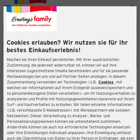
Menü
ießen
ießen
Cookies erlauben? Wir nutzen sie für Ihr
bestes Einkaufserlebnis!
Machen sie Ihren Einkauf persönlicher. Mit Ihrer ausdrücklichen
Zustimmung, die jederzeit widerrufbar ist, können wir auf Ihre
Interessen zugeschnittene Inhalte bereitstellen und für sie passende
en
Werbeanzeigen bei uns und auf Partner-Seiten anzeigen. In diesem
Zusammenhang verwenden wir Technologien (z.B.
Cookies
, mit
ERNSTING'S FAMILY FILIALE
welchen wir Informationen auf Ihrem Endgerät auslesen/speichern und
Karlstraße 12
so personenbezogene Daten verarbeiten), um Ihr Nutzungsverhalten zu
89518 Heidenheim
analysieren und Profile mit Nutzungsgewohnheiten basierend auf Ihrem
Surf- und Kaufverhalten zu erstellen. Wir teilen einzelne Informationen
(z.B. verschlüsselte E-Mailadressen) mit Werbepartnern wie sozialen
4,1
ießen
Bewertung:
Netzwerken. Dieser Verarbeitung zu Analyse-, Werbe- und
Personalisierungszwecken können sie untenstehend zustimmen.
STANDORT
SERVICES
SORTIMENT
AKTIONEN
Andernfalls können sie auch nur erforderliche Technologien einsetzen
oder Ihre Einstellungen individuell anpassen. Ihre Einwilligung umfasst
auch die Übermittlung von Daten zu Ihrer Person in Drittländer, die kein