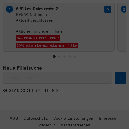
6.51 km: Daimlerstr. 2
89564 Nattheim
Aktuell geschlossen
Aktionen in dieser Filiale
Gewinnen Sie Ihren Einkauf!
50% auf alle bereits reduzierten Artikel
Neue Filialsuche
Such
STANDORT ERMITTELN
AGB
Datenschutz
Cookie-Einstellungen
Impressum
Widerruf
Barrierefreiheit