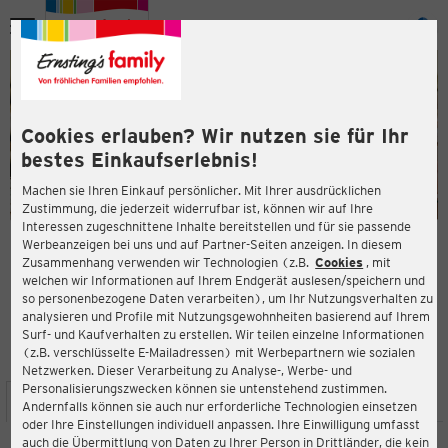
Menü
ießen
ießen
Cookies erlauben? Wir nutzen sie für Ihr
bestes Einkaufserlebnis!
Machen sie Ihren Einkauf persönlicher. Mit Ihrer ausdrücklichen
Zustimmung, die jederzeit widerrufbar ist, können wir auf Ihre
Interessen zugeschnittene Inhalte bereitstellen und für sie passende
en
Werbeanzeigen bei uns und auf Partner-Seiten anzeigen. In diesem
Zusammenhang verwenden wir Technologien (z.B.
Cookies
, mit
ERNSTING'S FAMILY FILIALE
welchen wir Informationen auf Ihrem Endgerät auslesen/speichern und
Hamburger Straße 145
so personenbezogene Daten verarbeiten), um Ihr Nutzungsverhalten zu
25746 Heide (Holstein)
analysieren und Profile mit Nutzungsgewohnheiten basierend auf Ihrem
Surf- und Kaufverhalten zu erstellen. Wir teilen einzelne Informationen
(z.B. verschlüsselte E-Mailadressen) mit Werbepartnern wie sozialen
4,4
ießen
Bewertung:
Netzwerken. Dieser Verarbeitung zu Analyse-, Werbe- und
Personalisierungszwecken können sie untenstehend zustimmen.
STANDORT
SERVICES
SORTIMENT
AKTIONEN
Andernfalls können sie auch nur erforderliche Technologien einsetzen
oder Ihre Einstellungen individuell anpassen. Ihre Einwilligung umfasst
auch die Übermittlung von Daten zu Ihrer Person in Drittländer, die kein