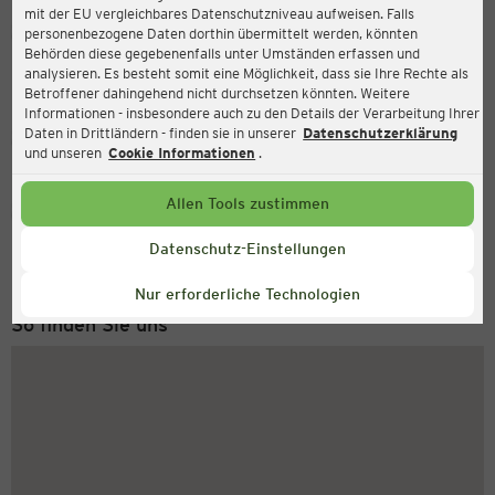
mit der EU vergleichbares Datenschutzniveau aufweisen. Falls
Ernsting's family
personenbezogene Daten dorthin übermittelt werden, könnten
Behörden diese gegebenenfalls unter Umständen erfassen und
Hamburger Straße 145, 25746 Heide (Holstein)
analysieren. Es besteht somit eine Möglichkeit, dass sie Ihre Rechte als
Betroffener dahingehend nicht durchsetzen könnten. Weitere
Informationen - insbesondere auch zu den Details der Verarbeitung Ihrer
Daten in Drittländern - finden sie in unserer
Datenschutzerklärung
Geschlossen
Aktuell:
und unseren
Cookie Informationen
.
Allen Tools zustimmen
Service Hotline
+49 (0) 2546 / 98 999 98
Datenschutz-Einstellungen
Montag bis Freitag 8-18 Uhr
Nur erforderliche Technologien
So finden Sie uns