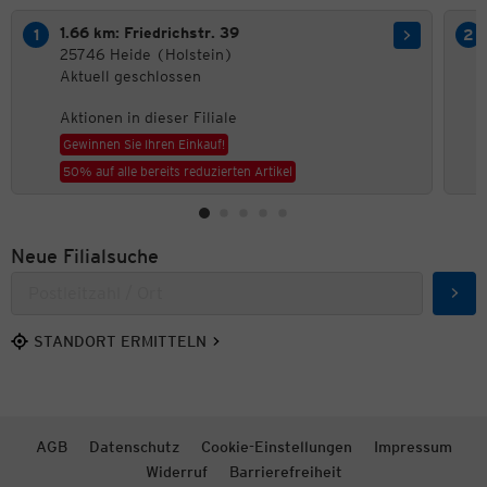
1.66 km: Friedrichstr. 39
25746 Heide (Holstein)
Aktuell geschlossen
Aktionen in dieser Filiale
Gewinnen Sie Ihren Einkauf!
50% auf alle bereits reduzierten Artikel
Neue Filialsuche
Such
STANDORT ERMITTELN
AGB
Datenschutz
Cookie-Einstellungen
Impressum
Widerruf
Barrierefreiheit