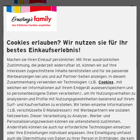
Menü
ießen
ießen
Cookies erlauben? Wir nutzen sie für Ihr
bestes Einkaufserlebnis!
Machen sie Ihren Einkauf persönlicher. Mit Ihrer ausdrücklichen
Zustimmung, die jederzeit widerrufbar ist, können wir auf Ihre
Interessen zugeschnittene Inhalte bereitstellen und für sie passende
en
Werbeanzeigen bei uns und auf Partner-Seiten anzeigen. In diesem
Zusammenhang verwenden wir Technologien (z.B.
Cookies
, mit
ERNSTING'S FAMILY FILIALE
welchen wir Informationen auf Ihrem Endgerät auslesen/speichern und
Markt 18
so personenbezogene Daten verarbeiten), um Ihr Nutzungsverhalten zu
49740 Haselünne
analysieren und Profile mit Nutzungsgewohnheiten basierend auf Ihrem
Surf- und Kaufverhalten zu erstellen. Wir teilen einzelne Informationen
(z.B. verschlüsselte E-Mailadressen) mit Werbepartnern wie sozialen
4,3
ießen
Bewertung:
Netzwerken. Dieser Verarbeitung zu Analyse-, Werbe- und
Personalisierungszwecken können sie untenstehend zustimmen.
STANDORT
SERVICES
SORTIMENT
AKTIONEN
Andernfalls können sie auch nur erforderliche Technologien einsetzen
oder Ihre Einstellungen individuell anpassen. Ihre Einwilligung umfasst
auch die Übermittlung von Daten zu Ihrer Person in Drittländer, die kein