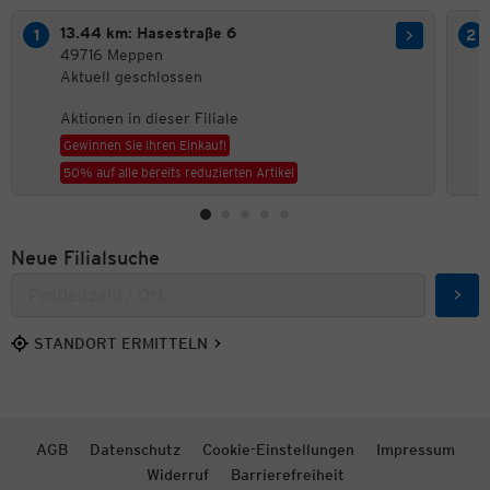
13.44 km: Hasestraße 6
49716 Meppen
Aktuell geschlossen
Aktionen in dieser Filiale
Gewinnen Sie Ihren Einkauf!
50% auf alle bereits reduzierten Artikel
Neue Filialsuche
Such
STANDORT ERMITTELN
AGB
Datenschutz
Cookie-Einstellungen
Impressum
Widerruf
Barrierefreiheit