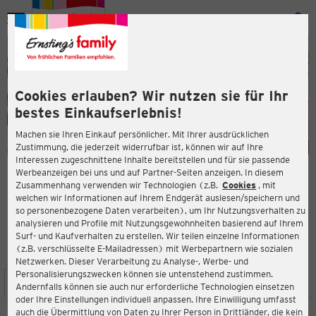
Menü
ießen
ießen
Cookies erlauben? Wir nutzen sie für Ihr
bestes Einkaufserlebnis!
Machen sie Ihren Einkauf persönlicher. Mit Ihrer ausdrücklichen
Zustimmung, die jederzeit widerrufbar ist, können wir auf Ihre
Interessen zugeschnittene Inhalte bereitstellen und für sie passende
en
Werbeanzeigen bei uns und auf Partner-Seiten anzeigen. In diesem
Zusammenhang verwenden wir Technologien (z.B.
Cookies
, mit
ERNSTING'S FAMILY FILIALE
welchen wir Informationen auf Ihrem Endgerät auslesen/speichern und
Schubertstr. 1
so personenbezogene Daten verarbeiten), um Ihr Nutzungsverhalten zu
30161 Hannover
analysieren und Profile mit Nutzungsgewohnheiten basierend auf Ihrem
Surf- und Kaufverhalten zu erstellen. Wir teilen einzelne Informationen
(z.B. verschlüsselte E-Mailadressen) mit Werbepartnern wie sozialen
4,4
ießen
Bewertung:
Netzwerken. Dieser Verarbeitung zu Analyse-, Werbe- und
Personalisierungszwecken können sie untenstehend zustimmen.
STANDORT
SERVICES
SORTIMENT
AKTIONEN
Andernfalls können sie auch nur erforderliche Technologien einsetzen
oder Ihre Einstellungen individuell anpassen. Ihre Einwilligung umfasst
auch die Übermittlung von Daten zu Ihrer Person in Drittländer, die kein