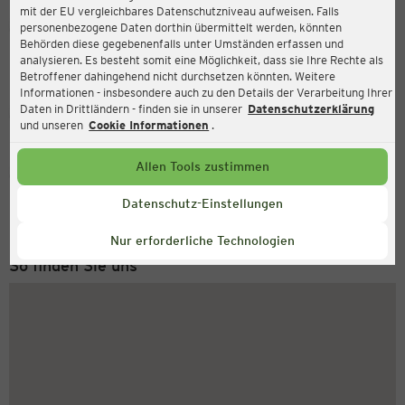
mit der EU vergleichbares Datenschutzniveau aufweisen. Falls
Ernsting's family
personenbezogene Daten dorthin übermittelt werden, könnten
Behörden diese gegebenenfalls unter Umständen erfassen und
Bornumer Straße 141, 30453 Hannover
analysieren. Es besteht somit eine Möglichkeit, dass sie Ihre Rechte als
Betroffener dahingehend nicht durchsetzen könnten. Weitere
Informationen - insbesondere auch zu den Details der Verarbeitung Ihrer
Daten in Drittländern - finden sie in unserer
Datenschutzerklärung
Geschlossen
Aktuell:
und unseren
Cookie Informationen
.
Allen Tools zustimmen
Service Hotline
+49 (0) 2546 / 98 999 98
Datenschutz-Einstellungen
Montag bis Freitag 8-18 Uhr
Nur erforderliche Technologien
So finden Sie uns