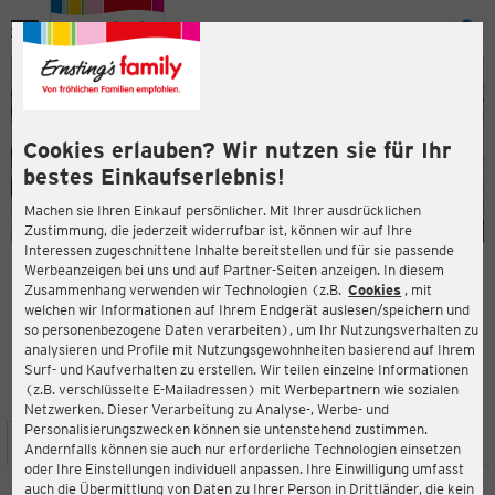
Menü
ießen
ießen
Cookies erlauben? Wir nutzen sie für Ihr
bestes Einkaufserlebnis!
Machen sie Ihren Einkauf persönlicher. Mit Ihrer ausdrücklichen
Zustimmung, die jederzeit widerrufbar ist, können wir auf Ihre
Interessen zugeschnittene Inhalte bereitstellen und für sie passende
en
Werbeanzeigen bei uns und auf Partner-Seiten anzeigen. In diesem
Zusammenhang verwenden wir Technologien (z.B.
Cookies
, mit
ERNSTING'S FAMILY FILIALE
welchen wir Informationen auf Ihrem Endgerät auslesen/speichern und
Bornumer Straße 141
so personenbezogene Daten verarbeiten), um Ihr Nutzungsverhalten zu
30453 Hannover
analysieren und Profile mit Nutzungsgewohnheiten basierend auf Ihrem
Surf- und Kaufverhalten zu erstellen. Wir teilen einzelne Informationen
(z.B. verschlüsselte E-Mailadressen) mit Werbepartnern wie sozialen
3,7
ießen
Bewertung:
Netzwerken. Dieser Verarbeitung zu Analyse-, Werbe- und
Personalisierungszwecken können sie untenstehend zustimmen.
STANDORT
SERVICES
SORTIMENT
AKTIONEN
Andernfalls können sie auch nur erforderliche Technologien einsetzen
oder Ihre Einstellungen individuell anpassen. Ihre Einwilligung umfasst
auch die Übermittlung von Daten zu Ihrer Person in Drittländer, die kein