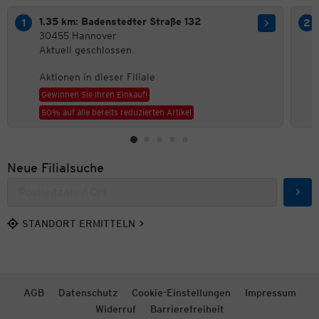
1.35 km: Badenstedter Straße 132
30455 Hannover
Aktuell geschlossen
Aktionen in dieser Filiale
Gewinnen Sie Ihren Einkauf!
50% auf alle bereits reduzierten Artikel
Neue Filialsuche
Such
STANDORT ERMITTELN
AGB
Datenschutz
Cookie-Einstellungen
Impressum
Widerruf
Barrierefreiheit