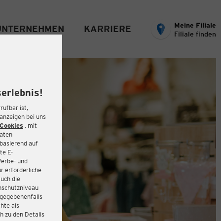
Meine Filiale
UNTERNEHMEN
KARRIERE
Filiale finden
erlebnis!
rufbar ist,
eanzeigen bei uns
Cookies
, mit
Daten
basierend auf
te E-
Werbe- und
r erforderliche
auch die
enschutzniveau
 gegebenenfalls
hte als
h zu den Details