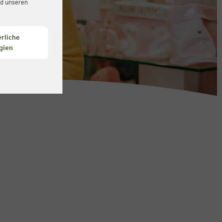
d unseren
rliche
gien