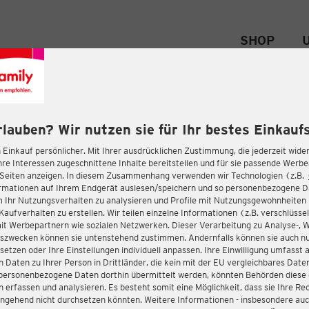
SHOP
rlauben? Wir nutzen sie für Ihr bestes Einkaufs
 Einkauf persönlicher. Mit Ihrer ausdrücklichen Zustimmung, die jederzeit wider
hre Interessen zugeschnittene Inhalte bereitstellen und für sie passende Werb
-Seiten anzeigen. In diesem Zusammenhang verwenden wir Technologien (z.B.
ormationen auf Ihrem Endgerät auslesen/speichern und so personenbezogene 
m Ihr Nutzungsverhalten zu analysieren und Profile mit Nutzungsgewohnheiten 
Kaufverhalten zu erstellen. Wir teilen einzelne Informationen (z.B. verschlüssel
it Werbepartnern wie sozialen Netzwerken. Dieser Verarbeitung zu Analyse-, 
gszwecken können sie untenstehend zustimmen. Andernfalls können sie auch nu
setzen oder Ihre Einstellungen individuell anpassen. Ihre Einwilligung umfasst 
 Daten zu Ihrer Person in Drittländer, die kein mit der EU vergleichbares Dat
s personenbezogene Daten dorthin übermittelt werden, könnten Behörden diese
erfassen und analysieren. Es besteht somit eine Möglichkeit, dass sie Ihre Rec
ngehend nicht durchsetzen könnten. Weitere Informationen - insbesondere auc