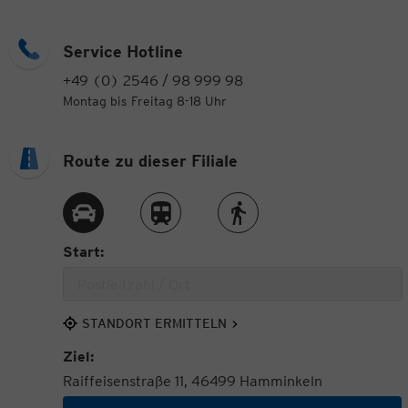
Service Hotline
+49 (0) 2546 / 98 999 98
Montag bis Freitag 8-18 Uhr
Route zu dieser Filiale
Route per Auto
Route per Zug
Route zu Fuß
Start:
STANDORT ERMITTELN
Ziel:
Raiffeisenstraße 11, 46499 Hamminkeln