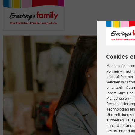
Cookies e
Machen sie Ihren
können wir auf I
und auf Partner
welchen wir Inf
verarbeiten), u
Ihrem Surf- und 
Mailadressen) m
Personalisierun
Technologien ein
Übermittlung von
aufweisen. Fall
unter Umständen 
Betroffener dahi