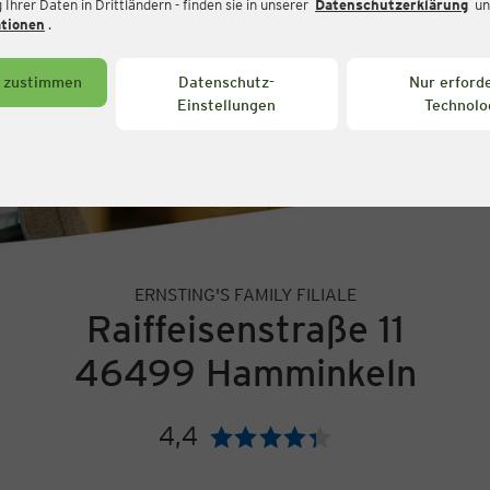
Ihrer Daten in Drittländern - finden sie in unserer
Datenschutzerklärung
un
ationen
.
s zustimmen
Datenschutz-
Nur erforde
Einstellungen
Technolo
ERNSTING'S FAMILY FILIALE
Raiffeisenstraße 11
46499 Hamminkeln
4,4
Bewertung: