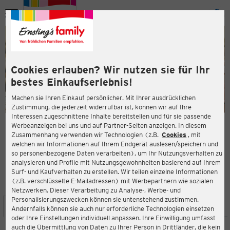
Menü
ießen
ießen
Cookies erlauben? Wir nutzen sie für Ihr
bestes Einkaufserlebnis!
Machen sie Ihren Einkauf persönlicher. Mit Ihrer ausdrücklichen
Zustimmung, die jederzeit widerrufbar ist, können wir auf Ihre
Interessen zugeschnittene Inhalte bereitstellen und für sie passende
en
Werbeanzeigen bei uns und auf Partner-Seiten anzeigen. In diesem
Zusammenhang verwenden wir Technologien (z.B.
Cookies
, mit
ERNSTING'S FAMILY FILIALE
welchen wir Informationen auf Ihrem Endgerät auslesen/speichern und
Rodigallee 303/Öjendorfer Damm
so personenbezogene Daten verarbeiten), um Ihr Nutzungsverhalten zu
22043 Hamburg
analysieren und Profile mit Nutzungsgewohnheiten basierend auf Ihrem
Surf- und Kaufverhalten zu erstellen. Wir teilen einzelne Informationen
(z.B. verschlüsselte E-Mailadressen) mit Werbepartnern wie sozialen
4,3
ießen
Bewertung:
Netzwerken. Dieser Verarbeitung zu Analyse-, Werbe- und
Personalisierungszwecken können sie untenstehend zustimmen.
STANDORT
SERVICES
SORTIMENT
AKTIONEN
Andernfalls können sie auch nur erforderliche Technologien einsetzen
oder Ihre Einstellungen individuell anpassen. Ihre Einwilligung umfasst
auch die Übermittlung von Daten zu Ihrer Person in Drittländer, die kein