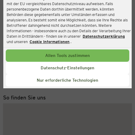
mit der EU vergleichbares Datenschutzniveau aufweisen. Falls
Ernsting's family
personenbezogene Daten dorthin übermittelt werden, könnten
Behörden diese gegebenenfalls unter Umständen erfassen und
Rodigallee 303/Öjendorfer Damm, 22043 Hamburg
analysieren. Es besteht somit eine Möglichkeit, dass sie Ihre Rechte als
Betroffener dahingehend nicht durchsetzen könnten. Weitere
Informationen - insbesondere auch zu den Details der Verarbeitung Ihrer
Daten in Drittländern - finden sie in unserer
Datenschutzerklärung
Geöffnet
Aktuell:
und unseren
Cookie Informationen
.
Öffnungszeiten heute:
09:00 - 19:00
Allen Tools zustimmen
Service Hotline
Datenschutz-Einstellungen
+49 (0) 2546 / 98 999 98
Nur erforderliche Technologien
Montag bis Freitag 8-18 Uhr
So finden Sie uns