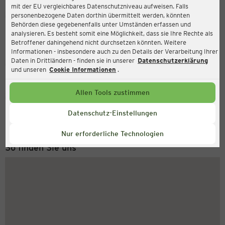
mit der EU vergleichbares Datenschutzniveau aufweisen. Falls
Ernsting's family
personenbezogene Daten dorthin übermittelt werden, könnten
Behörden diese gegebenenfalls unter Umständen erfassen und
Langenhorner Markt 5d, 22415 Hamburg
analysieren. Es besteht somit eine Möglichkeit, dass sie Ihre Rechte als
Betroffener dahingehend nicht durchsetzen könnten. Weitere
Informationen - insbesondere auch zu den Details der Verarbeitung Ihrer
Daten in Drittländern - finden sie in unserer
Datenschutzerklärung
Geschlossen
Aktuell:
und unseren
Cookie Informationen
.
Allen Tools zustimmen
Service Hotline
+49 (0) 2546 / 98 999 98
Datenschutz-Einstellungen
Montag bis Freitag 8-18 Uhr
Nur erforderliche Technologien
So finden Sie uns