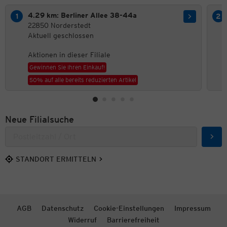
4.29 km: Berliner Allee 38-44a
22850 Norderstedt
Aktuell geschlossen
Aktionen in dieser Filiale
Gewinnen Sie Ihren Einkauf!
50% auf alle bereits reduzierten Artikel
Neue Filialsuche
Such
STANDORT ERMITTELN
AGB
Datenschutz
Cookie-Einstellungen
Impressum
Widerruf
Barrierefreiheit