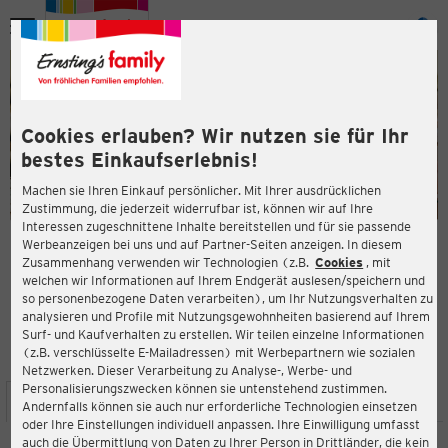
Menü
ießen
ießen
Cookies erlauben? Wir nutzen sie für Ihr
bestes Einkaufserlebnis!
Machen sie Ihren Einkauf persönlicher. Mit Ihrer ausdrücklichen
Zustimmung, die jederzeit widerrufbar ist, können wir auf Ihre
Interessen zugeschnittene Inhalte bereitstellen und für sie passende
en
Werbeanzeigen bei uns und auf Partner-Seiten anzeigen. In diesem
Zusammenhang verwenden wir Technologien (z.B.
Cookies
, mit
ERNSTING'S FAMILY FILIALE
welchen wir Informationen auf Ihrem Endgerät auslesen/speichern und
Langenhorner Markt 5d
so personenbezogene Daten verarbeiten), um Ihr Nutzungsverhalten zu
22415 Hamburg
analysieren und Profile mit Nutzungsgewohnheiten basierend auf Ihrem
Surf- und Kaufverhalten zu erstellen. Wir teilen einzelne Informationen
(z.B. verschlüsselte E-Mailadressen) mit Werbepartnern wie sozialen
4,1
ießen
Bewertung:
Netzwerken. Dieser Verarbeitung zu Analyse-, Werbe- und
Personalisierungszwecken können sie untenstehend zustimmen.
STANDORT
SERVICES
SORTIMENT
AKTIONEN
Andernfalls können sie auch nur erforderliche Technologien einsetzen
oder Ihre Einstellungen individuell anpassen. Ihre Einwilligung umfasst
auch die Übermittlung von Daten zu Ihrer Person in Drittländer, die kein