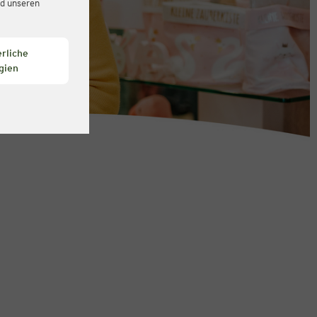
d unseren
rliche
gien