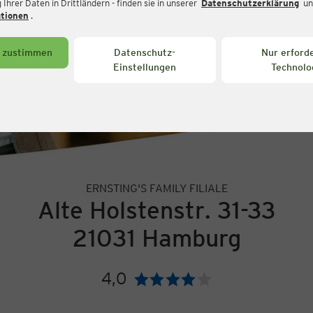
Ihrer Daten in Drittländern - finden sie in unserer
Datenschutzerklärung
un
ationen
.
s zustimmen
Datenschutz-
Nur erforde
Einstellungen
Technolo
ERNSTING'S FAMILY FILIALE
Alte Holstenstr. 31-33
21031 Hamburg
4,0
Bewertung: