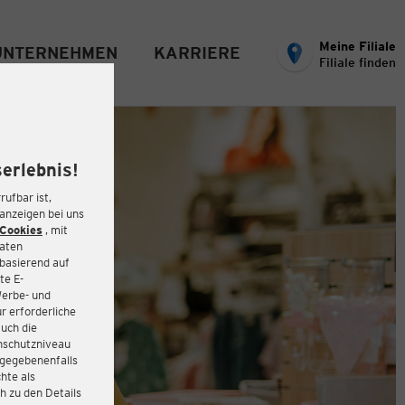
Meine Filiale
UNTERNEHMEN
KARRIERE
Filiale finden
erlebnis!
rufbar ist,
eanzeigen bei uns
Cookies
, mit
Daten
basierend auf
te E-
Werbe- und
r erforderliche
auch die
enschutzniveau
 gegebenenfalls
hte als
h zu den Details