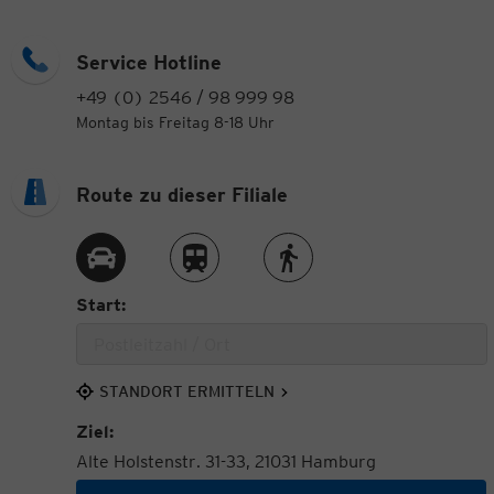
Service Hotline
+49 (0) 2546 / 98 999 98
Montag bis Freitag 8-18 Uhr
Route zu dieser Filiale
Route per Auto
Route per Zug
Route zu Fuß
Start:
STANDORT ERMITTELN
Ziel:
Alte Holstenstr. 31-33, 21031 Hamburg