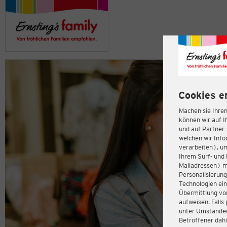
Cookies e
Machen sie Ihren
können wir auf I
und auf Partner
welchen wir Inf
verarbeiten), u
Ihrem Surf- und 
Mailadressen) m
Personalisierun
Technologien ein
Übermittlung von
aufweisen. Fall
unter Umständen 
Betroffener dahi