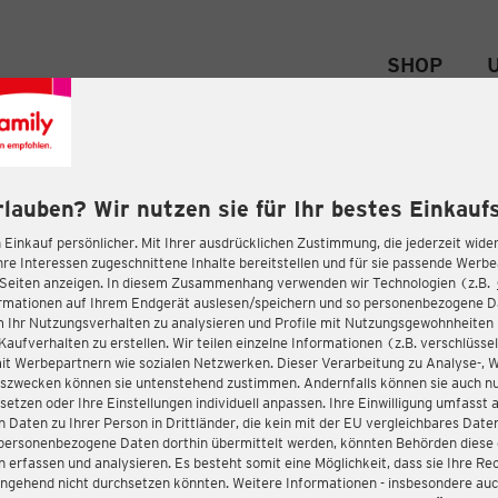
SHOP
rlauben? Wir nutzen sie für Ihr bestes Einkaufs
 Einkauf persönlicher. Mit Ihrer ausdrücklichen Zustimmung, die jederzeit wider
hre Interessen zugeschnittene Inhalte bereitstellen und für sie passende Werb
-Seiten anzeigen. In diesem Zusammenhang verwenden wir Technologien (z.B.
ormationen auf Ihrem Endgerät auslesen/speichern und so personenbezogene 
m Ihr Nutzungsverhalten zu analysieren und Profile mit Nutzungsgewohnheiten 
Kaufverhalten zu erstellen. Wir teilen einzelne Informationen (z.B. verschlüssel
it Werbepartnern wie sozialen Netzwerken. Dieser Verarbeitung zu Analyse-, 
gszwecken können sie untenstehend zustimmen. Andernfalls können sie auch nu
setzen oder Ihre Einstellungen individuell anpassen. Ihre Einwilligung umfasst 
 Daten zu Ihrer Person in Drittländer, die kein mit der EU vergleichbares Dat
s personenbezogene Daten dorthin übermittelt werden, könnten Behörden diese
erfassen und analysieren. Es besteht somit eine Möglichkeit, dass sie Ihre Rec
ngehend nicht durchsetzen könnten. Weitere Informationen - insbesondere auc