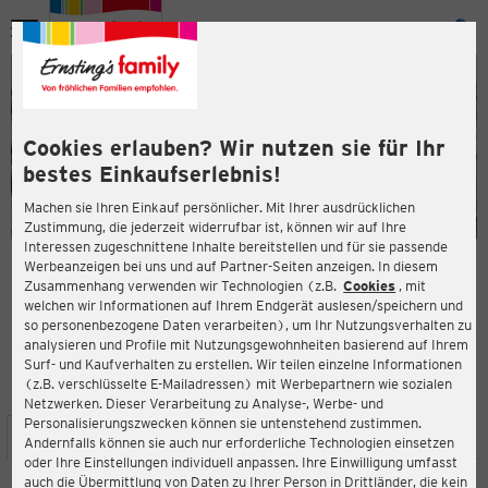
Menü
ießen
ießen
Cookies erlauben? Wir nutzen sie für Ihr
bestes Einkaufserlebnis!
Machen sie Ihren Einkauf persönlicher. Mit Ihrer ausdrücklichen
Zustimmung, die jederzeit widerrufbar ist, können wir auf Ihre
Interessen zugeschnittene Inhalte bereitstellen und für sie passende
en
Werbeanzeigen bei uns und auf Partner-Seiten anzeigen. In diesem
Zusammenhang verwenden wir Technologien (z.B.
Cookies
, mit
ERNSTING'S FAMILY FILIALE
welchen wir Informationen auf Ihrem Endgerät auslesen/speichern und
Holzmarkt 7
so personenbezogene Daten verarbeiten), um Ihr Nutzungsverhalten zu
38820 Halberstadt
analysieren und Profile mit Nutzungsgewohnheiten basierend auf Ihrem
Surf- und Kaufverhalten zu erstellen. Wir teilen einzelne Informationen
(z.B. verschlüsselte E-Mailadressen) mit Werbepartnern wie sozialen
4,4
ießen
Bewertung:
Netzwerken. Dieser Verarbeitung zu Analyse-, Werbe- und
Personalisierungszwecken können sie untenstehend zustimmen.
STANDORT
SERVICES
SORTIMENT
AKTIONEN
Andernfalls können sie auch nur erforderliche Technologien einsetzen
oder Ihre Einstellungen individuell anpassen. Ihre Einwilligung umfasst
auch die Übermittlung von Daten zu Ihrer Person in Drittländer, die kein