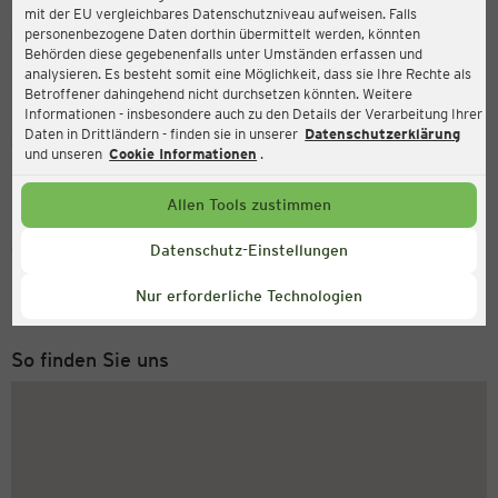
mit der EU vergleichbares Datenschutzniveau aufweisen. Falls
Ernsting's family
personenbezogene Daten dorthin übermittelt werden, könnten
Behörden diese gegebenenfalls unter Umständen erfassen und
Holzmarkt 7, 38820 Halberstadt
analysieren. Es besteht somit eine Möglichkeit, dass sie Ihre Rechte als
Betroffener dahingehend nicht durchsetzen könnten. Weitere
Informationen - insbesondere auch zu den Details der Verarbeitung Ihrer
Daten in Drittländern - finden sie in unserer
Datenschutzerklärung
Geöffnet
Aktuell:
und unseren
Cookie Informationen
.
Öffnungszeiten heute:
09:00 - 19:00
Allen Tools zustimmen
Service Hotline
Datenschutz-Einstellungen
+49 (0) 2546 / 98 999 98
Nur erforderliche Technologien
Montag bis Freitag 8-18 Uhr
So finden Sie uns