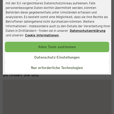
mit der EU vergleichbares Datenschutzniveau aufweisen. Falls
Ernsting's family
personenbezogene Daten dorthin übermittelt werden, könnten
Behörden diese gegebenenfalls unter Umständen erfassen und
Brückenstraße 2, 09661 Hainichen
analysieren. Es besteht somit eine Möglichkeit, dass sie Ihre Rechte als
Betroffener dahingehend nicht durchsetzen könnten. Weitere
Informationen - insbesondere auch zu den Details der Verarbeitung Ihrer
Daten in Drittländern - finden sie in unserer
Datenschutzerklärung
Geschlossen
Aktuell:
und unseren
Cookie Informationen
.
Allen Tools zustimmen
Service Hotline
+49 (0) 2546 / 98 999 98
Datenschutz-Einstellungen
Montag bis Freitag 8-18 Uhr
Nur erforderliche Technologien
So finden Sie uns