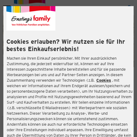
Menü
ießen
ießen
Cookies erlauben? Wir nutzen sie für Ihr
bestes Einkaufserlebnis!
Machen sie Ihren Einkauf persönlicher. Mit Ihrer ausdrücklichen
Zustimmung, die jederzeit widerrufbar ist, können wir auf Ihre
Interessen zugeschnittene Inhalte bereitstellen und für sie passende
en
Werbeanzeigen bei uns und auf Partner-Seiten anzeigen. In diesem
Zusammenhang verwenden wir Technologien (z.B.
Cookies
, mit
ERNSTING'S FAMILY FILIALE
welchen wir Informationen auf Ihrem Endgerät auslesen/speichern und
Brückenstraße 2
so personenbezogene Daten verarbeiten), um Ihr Nutzungsverhalten zu
09661 Hainichen
analysieren und Profile mit Nutzungsgewohnheiten basierend auf Ihrem
Surf- und Kaufverhalten zu erstellen. Wir teilen einzelne Informationen
(z.B. verschlüsselte E-Mailadressen) mit Werbepartnern wie sozialen
4,7
ießen
Bewertung:
Netzwerken. Dieser Verarbeitung zu Analyse-, Werbe- und
Personalisierungszwecken können sie untenstehend zustimmen.
STANDORT
SERVICES
SORTIMENT
AKTIONEN
Andernfalls können sie auch nur erforderliche Technologien einsetzen
oder Ihre Einstellungen individuell anpassen. Ihre Einwilligung umfasst
auch die Übermittlung von Daten zu Ihrer Person in Drittländer, die kein