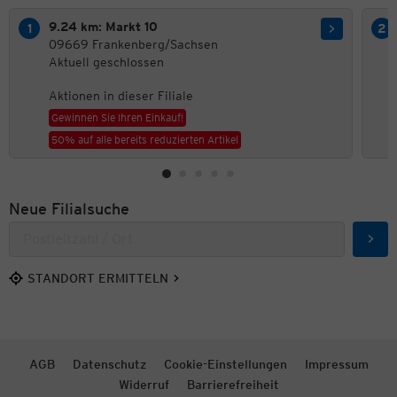
9.24 km: Markt 10
09669 Frankenberg/Sachsen
Aktuell geschlossen
Aktionen in dieser Filiale
Gewinnen Sie Ihren Einkauf!
50% auf alle bereits reduzierten Artikel
Neue Filialsuche
Such
STANDORT ERMITTELN
AGB
Datenschutz
Cookie-Einstellungen
Impressum
Widerruf
Barrierefreiheit