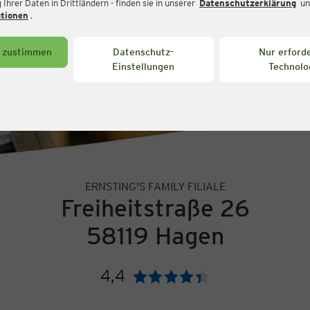
Ihrer Daten in Drittländern - finden sie in unserer
Datenschutzerklärung
un
ationen
.
s zustimmen
Datenschutz-
Nur erforde
Einstellungen
Technolo
ERNSTING'S FAMILY FILIALE
Freiheitstraße 26
58119 Hagen
4,4
Bewertung: