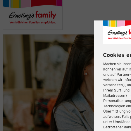
Cookies e
Machen sie Ihren
können wir auf I
und auf Partner
welchen wir Inf
verarbeiten), u
Ihrem Surf- und 
Mailadressen) m
Personalisierun
Technologien ein
Übermittlung von
aufweisen. Fall
unter Umständen 
Betroffener dahi