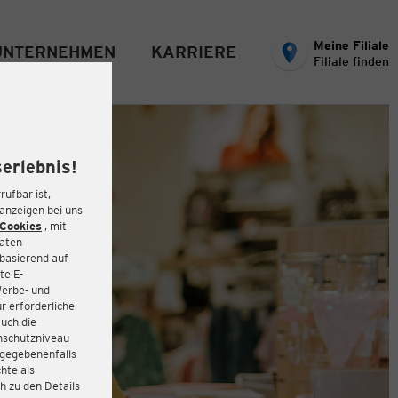
Meine Filiale
UNTERNEHMEN
KARRIERE
Filiale finden
erlebnis!
rufbar ist,
eanzeigen bei uns
Cookies
, mit
Daten
basierend auf
te E-
Werbe- und
r erforderliche
auch die
enschutzniveau
 gegebenenfalls
hte als
h zu den Details