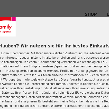
SHOP
rlauben? Wir nutzen sie für Ihr bestes Einkaufs
 Einkauf persönlicher. Mit Ihrer ausdrücklichen Zustimmung, die jederzeit wider
hre Interessen zugeschnittene Inhalte bereitstellen und für sie passende Werb
-Seiten anzeigen. In diesem Zusammenhang verwenden wir Technologien (z.B.
ormationen auf Ihrem Endgerät auslesen/speichern und so personenbezogene 
m Ihr Nutzungsverhalten zu analysieren und Profile mit Nutzungsgewohnheiten 
Kaufverhalten zu erstellen. Wir teilen einzelne Informationen (z.B. verschlüssel
it Werbepartnern wie sozialen Netzwerken. Dieser Verarbeitung zu Analyse-, 
gszwecken können sie untenstehend zustimmen. Andernfalls können sie auch nu
setzen oder Ihre Einstellungen individuell anpassen. Ihre Einwilligung umfasst 
 Daten zu Ihrer Person in Drittländer, die kein mit der EU vergleichbares Dat
s personenbezogene Daten dorthin übermittelt werden, könnten Behörden diese
erfassen und analysieren. Es besteht somit eine Möglichkeit, dass sie Ihre Rec
ngehend nicht durchsetzen könnten. Weitere Informationen - insbesondere auc