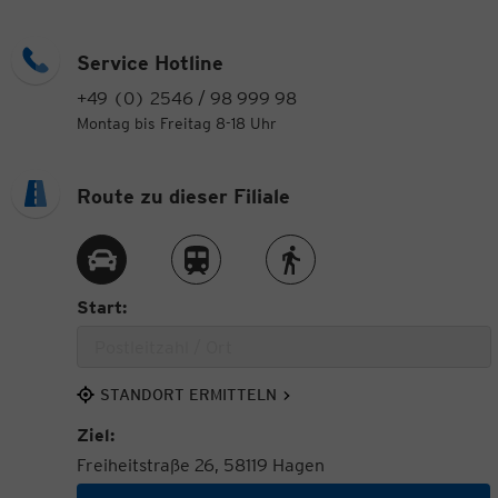
Service Hotline
+49 (0) 2546 / 98 999 98
Montag bis Freitag 8-18 Uhr
Route zu dieser Filiale
Route per Auto
Route per Zug
Route zu Fuß
Start:
STANDORT ERMITTELN
Ziel:
Freiheitstraße 26, 58119 Hagen