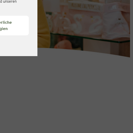
d unseren
rliche
gien