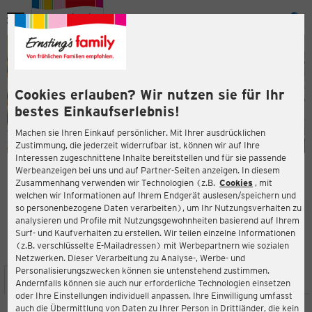
Menü
ießen
ießen
Cookies erlauben? Wir nutzen sie für Ihr
bestes Einkaufserlebnis!
Machen sie Ihren Einkauf persönlicher. Mit Ihrer ausdrücklichen
Zustimmung, die jederzeit widerrufbar ist, können wir auf Ihre
Interessen zugeschnittene Inhalte bereitstellen und für sie passende
en
Werbeanzeigen bei uns und auf Partner-Seiten anzeigen. In diesem
Zusammenhang verwenden wir Technologien (z.B.
Cookies
, mit
ERNSTING'S FAMILY FILIALE
welchen wir Informationen auf Ihrem Endgerät auslesen/speichern und
Saynstraße 23-25
so personenbezogene Daten verarbeiten), um Ihr Nutzungsverhalten zu
57627 Hachenburg
analysieren und Profile mit Nutzungsgewohnheiten basierend auf Ihrem
Surf- und Kaufverhalten zu erstellen. Wir teilen einzelne Informationen
(z.B. verschlüsselte E-Mailadressen) mit Werbepartnern wie sozialen
4,3
ießen
Bewertung:
Netzwerken. Dieser Verarbeitung zu Analyse-, Werbe- und
Personalisierungszwecken können sie untenstehend zustimmen.
STANDORT
SERVICES
SORTIMENT
AKTIONEN
Andernfalls können sie auch nur erforderliche Technologien einsetzen
oder Ihre Einstellungen individuell anpassen. Ihre Einwilligung umfasst
auch die Übermittlung von Daten zu Ihrer Person in Drittländer, die kein