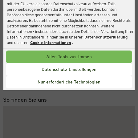
mit der EU vergleichbares Datenschutzniveau aufweisen. Falls
Ernsting's family
personenbezogene Daten dorthin übermittelt werden, könnten
Behörden diese gegebenenfalls unter Umständen erfassen und
Saynstraße 23-25, 57627 Hachenburg
analysieren. Es besteht somit eine Möglichkeit, dass sie Ihre Rechte als
Betroffener dahingehend nicht durchsetzen könnten. Weitere
Informationen - insbesondere auch zu den Details der Verarbeitung Ihrer
Daten in Drittländern - finden sie in unserer
Datenschutzerklärung
Geöffnet
Aktuell:
und unseren
Cookie Informationen
.
Öffnungszeiten heute:
09:00 - 19:00
Allen Tools zustimmen
Service Hotline
Datenschutz-Einstellungen
+49 (0) 2546 / 98 999 98
Nur erforderliche Technologien
Montag bis Freitag 8-18 Uhr
So finden Sie uns