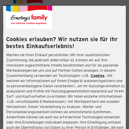
Menü
ießen
ießen
Cookies erlauben? Wir nutzen sie für Ihr
bestes Einkaufserlebnis!
Machen sie Ihren Einkauf persönlicher. Mit Ihrer ausdrücklichen
Zustimmung, die jederzeit widerrufbar ist, können wir auf Ihre
Interessen zugeschnittene Inhalte bereitstellen und für sie passende
en
Werbeanzeigen bei uns und auf Partner-Seiten anzeigen. In diesem
Zusammenhang verwenden wir Technologien (z.B.
Cookies
, mit
ERNSTING'S FAMILY FILIALE
welchen wir Informationen auf Ihrem Endgerät auslesen/speichern und
Pferdemarkt 2
so personenbezogene Daten verarbeiten), um Ihr Nutzungsverhalten zu
18273 Güstrow
analysieren und Profile mit Nutzungsgewohnheiten basierend auf Ihrem
Surf- und Kaufverhalten zu erstellen. Wir teilen einzelne Informationen
(z.B. verschlüsselte E-Mailadressen) mit Werbepartnern wie sozialen
4,0
ießen
Bewertung:
Netzwerken. Dieser Verarbeitung zu Analyse-, Werbe- und
Personalisierungszwecken können sie untenstehend zustimmen.
STANDORT
SERVICES
SORTIMENT
AKTIONEN
Andernfalls können sie auch nur erforderliche Technologien einsetzen
oder Ihre Einstellungen individuell anpassen. Ihre Einwilligung umfasst
auch die Übermittlung von Daten zu Ihrer Person in Drittländer, die kein