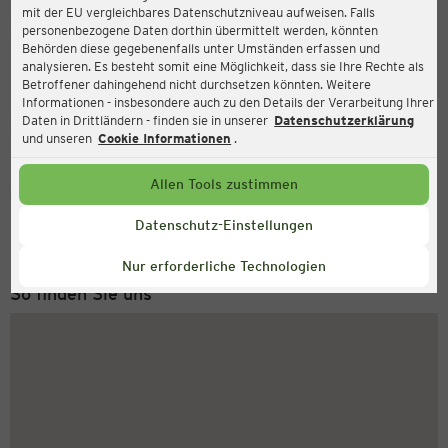
mit der EU vergleichbares Datenschutzniveau aufweisen. Falls
Ernsting's family
personenbezogene Daten dorthin übermittelt werden, könnten
Behörden diese gegebenenfalls unter Umständen erfassen und
Pferdemarkt 2, 18273 Güstrow
analysieren. Es besteht somit eine Möglichkeit, dass sie Ihre Rechte als
Betroffener dahingehend nicht durchsetzen könnten. Weitere
Informationen - insbesondere auch zu den Details der Verarbeitung Ihrer
Daten in Drittländern - finden sie in unserer
Datenschutzerklärung
Geschlossen
Aktuell:
und unseren
Cookie Informationen
.
Allen Tools zustimmen
Service Hotline
+49 (0) 2546 / 98 999 98
Datenschutz-Einstellungen
Montag bis Freitag 8-18 Uhr
Nur erforderliche Technologien
So finden Sie uns