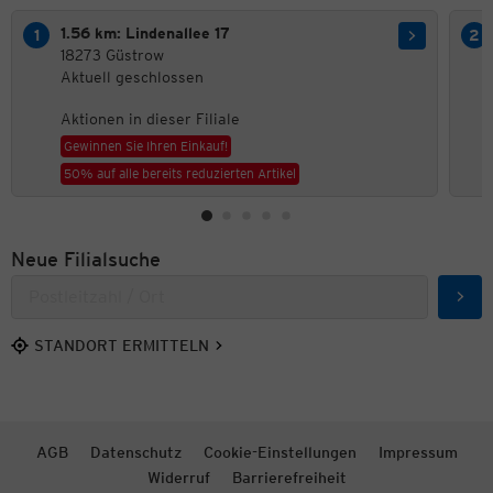
1.56 km: Lindenallee 17
18273 Güstrow
Aktuell geschlossen
Aktionen in dieser Filiale
Gewinnen Sie Ihren Einkauf!
50% auf alle bereits reduzierten Artikel
Neue Filialsuche
Such
STANDORT ERMITTELN
AGB
Datenschutz
Cookie-Einstellungen
Impressum
Widerruf
Barrierefreiheit