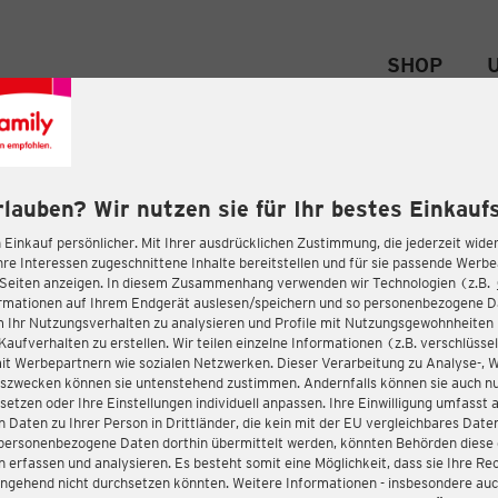
SHOP
rlauben? Wir nutzen sie für Ihr bestes Einkaufs
 Einkauf persönlicher. Mit Ihrer ausdrücklichen Zustimmung, die jederzeit wider
hre Interessen zugeschnittene Inhalte bereitstellen und für sie passende Werb
-Seiten anzeigen. In diesem Zusammenhang verwenden wir Technologien (z.B.
ormationen auf Ihrem Endgerät auslesen/speichern und so personenbezogene 
m Ihr Nutzungsverhalten zu analysieren und Profile mit Nutzungsgewohnheiten 
Kaufverhalten zu erstellen. Wir teilen einzelne Informationen (z.B. verschlüssel
it Werbepartnern wie sozialen Netzwerken. Dieser Verarbeitung zu Analyse-, 
gszwecken können sie untenstehend zustimmen. Andernfalls können sie auch nu
setzen oder Ihre Einstellungen individuell anpassen. Ihre Einwilligung umfasst 
 Daten zu Ihrer Person in Drittländer, die kein mit der EU vergleichbares Dat
s personenbezogene Daten dorthin übermittelt werden, könnten Behörden diese
erfassen und analysieren. Es besteht somit eine Möglichkeit, dass sie Ihre Rec
ngehend nicht durchsetzen könnten. Weitere Informationen - insbesondere auc