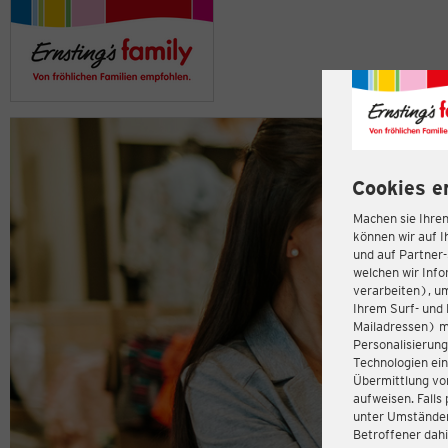
Cookies e
Machen sie Ihren
können wir auf I
und auf Partner
welchen wir Inf
verarbeiten), u
Ihrem Surf- und 
Mailadressen) m
Personalisierun
Technologien ein
Übermittlung von
aufweisen. Fall
unter Umständen 
Betroffener dahi