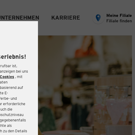
Meine Filiale
UNTERNEHMEN
KARRIERE
Filiale finden
erlebnis!
rufbar ist,
eanzeigen bei uns
Cookies
, mit
Daten
basierend auf
te E-
Werbe- und
r erforderliche
auch die
enschutzniveau
 gegebenenfalls
hte als
h zu den Details