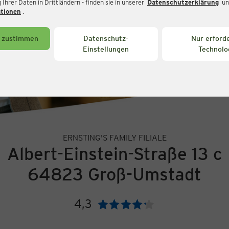
Ihrer Daten in Drittländern - finden sie in unserer
Datenschutzerklärung
un
ationen
.
s zustimmen
Datenschutz-
Nur erforde
Einstellungen
Technolo
ERNSTING'S FAMILY FILIALE
Albert-Einstein-Straße 13 c
64823 Groß-Umstadt
4,3
Bewertung: