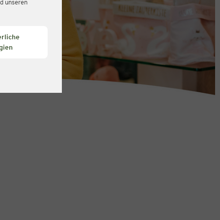
d unseren
rliche
gien