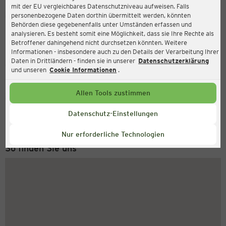
mit der EU vergleichbares Datenschutzniveau aufweisen. Falls
Ernsting's family
personenbezogene Daten dorthin übermittelt werden, könnten
Behörden diese gegebenenfalls unter Umständen erfassen und
Marktstraße 16, 01609 Gröditz
analysieren. Es besteht somit eine Möglichkeit, dass sie Ihre Rechte als
Betroffener dahingehend nicht durchsetzen könnten. Weitere
Informationen - insbesondere auch zu den Details der Verarbeitung Ihrer
Daten in Drittländern - finden sie in unserer
Datenschutzerklärung
Geschlossen
Aktuell:
und unseren
Cookie Informationen
.
Allen Tools zustimmen
Service Hotline
+49 (0) 2546 / 98 999 98
Datenschutz-Einstellungen
Montag bis Freitag 8-18 Uhr
Nur erforderliche Technologien
So finden Sie uns