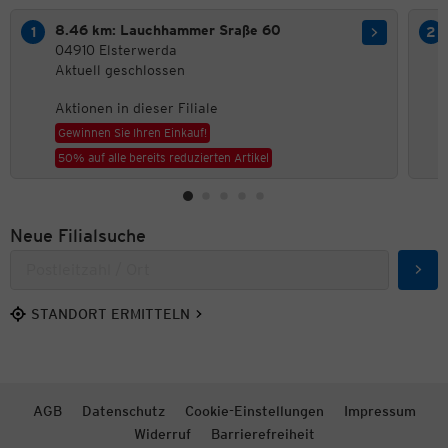
8.46 km: Lauchhammer Sraße 60
04910 Elsterwerda
Aktuell geschlossen
Aktionen in dieser Filiale
Gewinnen Sie Ihren Einkauf!
50% auf alle bereits reduzierten Artikel
Neue Filialsuche
Such
STANDORT ERMITTELN
AGB
Datenschutz
Cookie-Einstellungen
Impressum
Widerruf
Barrierefreiheit