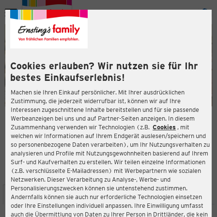
Menü
ießen
ießen
Cookies erlauben? Wir nutzen sie für Ihr
bestes Einkaufserlebnis!
Machen sie Ihren Einkauf persönlicher. Mit Ihrer ausdrücklichen
Zustimmung, die jederzeit widerrufbar ist, können wir auf Ihre
Interessen zugeschnittene Inhalte bereitstellen und für sie passende
en
Werbeanzeigen bei uns und auf Partner-Seiten anzeigen. In diesem
Zusammenhang verwenden wir Technologien (z.B.
Cookies
, mit
ERNSTING'S FAMILY FILIALE
welchen wir Informationen auf Ihrem Endgerät auslesen/speichern und
Marktstraße 16
so personenbezogene Daten verarbeiten), um Ihr Nutzungsverhalten zu
01609 Gröditz
analysieren und Profile mit Nutzungsgewohnheiten basierend auf Ihrem
Surf- und Kaufverhalten zu erstellen. Wir teilen einzelne Informationen
(z.B. verschlüsselte E-Mailadressen) mit Werbepartnern wie sozialen
3,8
ießen
Bewertung:
Netzwerken. Dieser Verarbeitung zu Analyse-, Werbe- und
Personalisierungszwecken können sie untenstehend zustimmen.
STANDORT
SERVICES
SORTIMENT
AKTIONEN
Andernfalls können sie auch nur erforderliche Technologien einsetzen
oder Ihre Einstellungen individuell anpassen. Ihre Einwilligung umfasst
auch die Übermittlung von Daten zu Ihrer Person in Drittländer, die kein