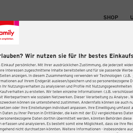
SHOP
rlauben? Wir nutzen sie für Ihr bestes Einkaufs
 Einkauf persönlicher. Mit Ihrer ausdrücklichen Zustimmung, die jederzeit wider
hre Interessen zugeschnittene Inhalte bereitstellen und für sie passende Werb
-Seiten anzeigen. In diesem Zusammenhang verwenden wir Technologien (z.B.
ormationen auf Ihrem Endgerät auslesen/speichern und so personenbezogene 
m Ihr Nutzungsverhalten zu analysieren und Profile mit Nutzungsgewohnheiten 
Kaufverhalten zu erstellen. Wir teilen einzelne Informationen (z.B. verschlüssel
it Werbepartnern wie sozialen Netzwerken. Dieser Verarbeitung zu Analyse-, 
gszwecken können sie untenstehend zustimmen. Andernfalls können sie auch nu
setzen oder Ihre Einstellungen individuell anpassen. Ihre Einwilligung umfasst 
 Daten zu Ihrer Person in Drittländer, die kein mit der EU vergleichbares Dat
s personenbezogene Daten dorthin übermittelt werden, könnten Behörden diese
erfassen und analysieren. Es besteht somit eine Möglichkeit, dass sie Ihre Rec
ngehend nicht durchsetzen könnten. Weitere Informationen - insbesondere auc