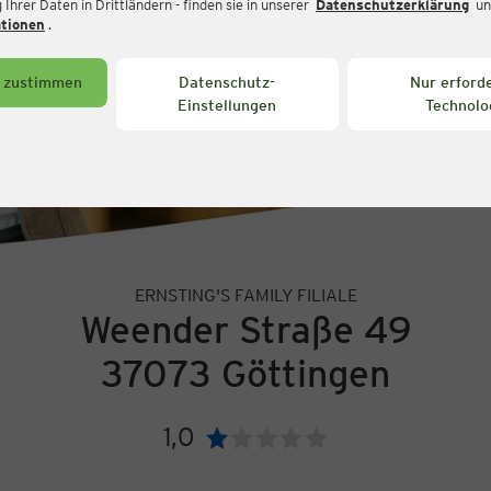
Ihrer Daten in Drittländern - finden sie in unserer
Datenschutzerklärung
un
ationen
.
s zustimmen
Datenschutz-
Nur erforde
Einstellungen
Technolo
ERNSTING'S FAMILY FILIALE
Weender Straße 49
37073 Göttingen
1,0
Bewertung: