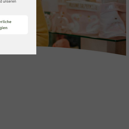
d unseren
rliche
gien