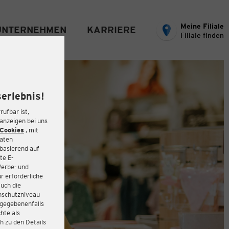
Meine Filiale
UNTERNEHMEN
KARRIERE
Filiale finden
erlebnis!
rufbar ist,
eanzeigen bei uns
Cookies
, mit
Daten
basierend auf
te E-
Werbe- und
r erforderliche
auch die
enschutzniveau
 gegebenenfalls
hte als
h zu den Details