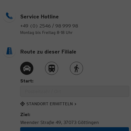
Service Hotline
+49 (0) 2546 / 98 999 98
Montag bis Freitag 8-18 Uhr
Route zu dieser Filiale
Route per Auto
Route per Zug
Route zu Fuß
Start:
STANDORT ERMITTELN
Ziel:
Weender Straße 49, 37073 Göttingen