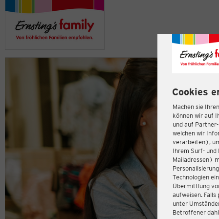
Cookies e
Machen sie Ihren
können wir auf I
und auf Partner
welchen wir Inf
verarbeiten), u
Ihrem Surf- und 
Mailadressen) m
Personalisierun
Technologien ein
Übermittlung von
aufweisen. Fall
unter Umständen 
Betroffener dahi