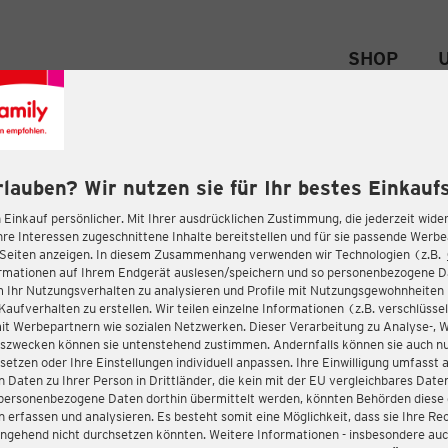
SHOP
rlauben? Wir nutzen sie für Ihr bestes Einkaufs
 Einkauf persönlicher. Mit Ihrer ausdrücklichen Zustimmung, die jederzeit wider
hre Interessen zugeschnittene Inhalte bereitstellen und für sie passende Werb
-Seiten anzeigen. In diesem Zusammenhang verwenden wir Technologien (z.B.
ormationen auf Ihrem Endgerät auslesen/speichern und so personenbezogene 
m Ihr Nutzungsverhalten zu analysieren und Profile mit Nutzungsgewohnheiten 
Kaufverhalten zu erstellen. Wir teilen einzelne Informationen (z.B. verschlüssel
it Werbepartnern wie sozialen Netzwerken. Dieser Verarbeitung zu Analyse-, 
gszwecken können sie untenstehend zustimmen. Andernfalls können sie auch nu
setzen oder Ihre Einstellungen individuell anpassen. Ihre Einwilligung umfasst 
 Daten zu Ihrer Person in Drittländer, die kein mit der EU vergleichbares Dat
s personenbezogene Daten dorthin übermittelt werden, könnten Behörden diese
erfassen und analysieren. Es besteht somit eine Möglichkeit, dass sie Ihre Rec
ngehend nicht durchsetzen könnten. Weitere Informationen - insbesondere auc