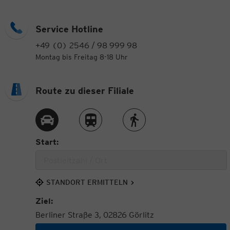
Service Hotline
+49 (0) 2546 / 98 999 98
Montag bis Freitag 8-18 Uhr
Route zu dieser Filiale
Route per Auto
Route per Zug
Route zu Fuß
Start:
STANDORT ERMITTELN
Ziel:
Berliner Straße 3, 02826 Görlitz