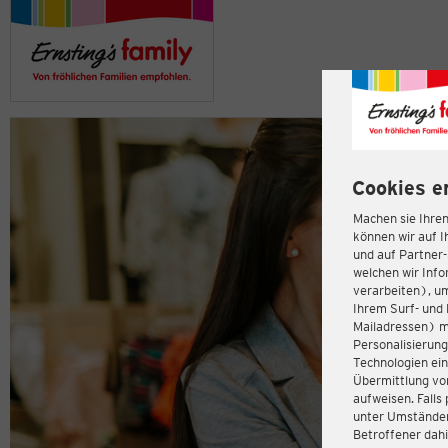
Cookies e
Machen sie Ihren
können wir auf I
und auf Partner
welchen wir Inf
verarbeiten), u
Ihrem Surf- und 
Mailadressen) m
Personalisierun
Technologien ein
Übermittlung von
aufweisen. Fall
unter Umständen 
Betroffener dahi