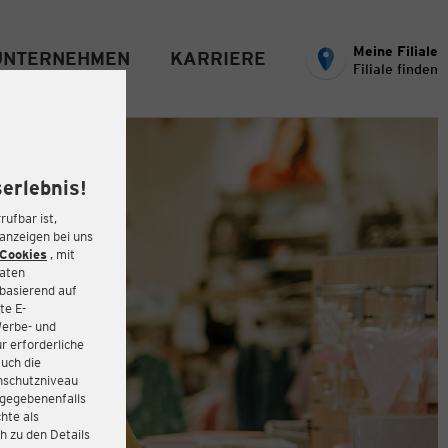
Meine Filiale
UNTERNEHMEN
KARRIERE
Filiale finden
erlebnis!
rufbar ist,
eanzeigen bei uns
Cookies
, mit
Daten
basierend auf
te E-
Werbe- und
r erforderliche
auch die
enschutzniveau
 gegebenenfalls
hte als
h zu den Details