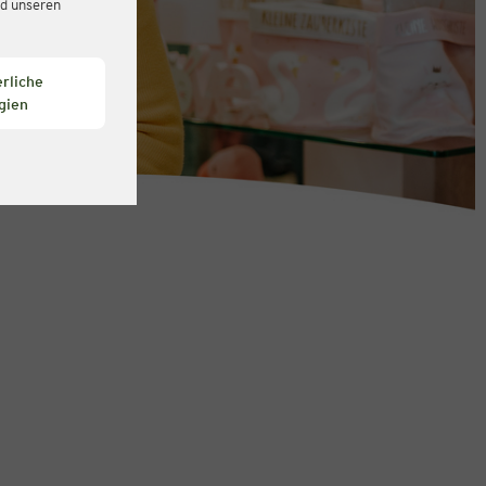
d unseren
rliche
gien