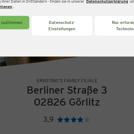
Ihrer Daten in Drittländern - finden sie in unserer
Datenschutzerklärung
un
ationen
.
s zustimmen
Datenschutz-
Nur erforde
Einstellungen
Technolo
ERNSTING'S FAMILY FILIALE
Berliner Straße 3
02826 Görlitz
3,9
Bewertung: