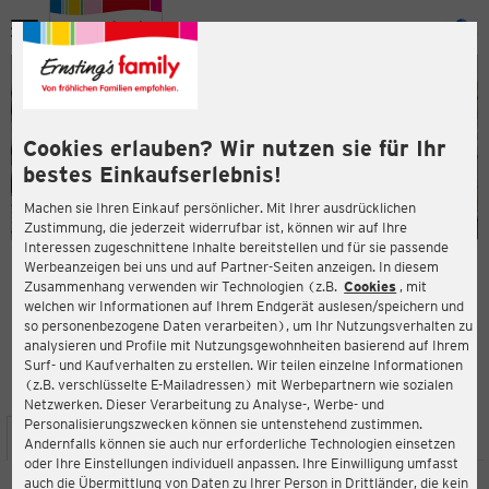
Menü
ießen
ießen
Cookies erlauben? Wir nutzen sie für Ihr
bestes Einkaufserlebnis!
Machen sie Ihren Einkauf persönlicher. Mit Ihrer ausdrücklichen
Zustimmung, die jederzeit widerrufbar ist, können wir auf Ihre
Interessen zugeschnittene Inhalte bereitstellen und für sie passende
en
Werbeanzeigen bei uns und auf Partner-Seiten anzeigen. In diesem
Zusammenhang verwenden wir Technologien (z.B.
Cookies
, mit
ERNSTING'S FAMILY FILIALE
welchen wir Informationen auf Ihrem Endgerät auslesen/speichern und
Eysselheideweg 1-7
so personenbezogene Daten verarbeiten), um Ihr Nutzungsverhalten zu
38518 Gifhorn
analysieren und Profile mit Nutzungsgewohnheiten basierend auf Ihrem
Surf- und Kaufverhalten zu erstellen. Wir teilen einzelne Informationen
(z.B. verschlüsselte E-Mailadressen) mit Werbepartnern wie sozialen
4,5
ießen
Bewertung:
Netzwerken. Dieser Verarbeitung zu Analyse-, Werbe- und
Personalisierungszwecken können sie untenstehend zustimmen.
STANDORT
SERVICES
SORTIMENT
AKTIONEN
Andernfalls können sie auch nur erforderliche Technologien einsetzen
oder Ihre Einstellungen individuell anpassen. Ihre Einwilligung umfasst
auch die Übermittlung von Daten zu Ihrer Person in Drittländer, die kein