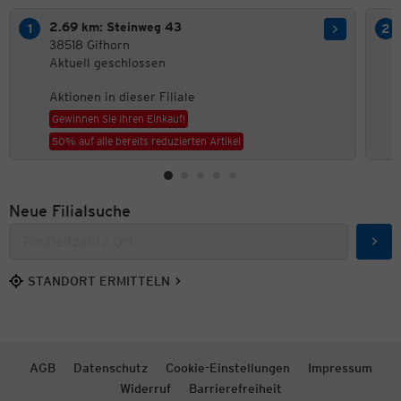
2.69 km: Steinweg 43
38518 Gifhorn
Aktuell geschlossen
Aktionen in dieser Filiale
Gewinnen Sie Ihren Einkauf!
50% auf alle bereits reduzierten Artikel
Neue Filialsuche
Such
STANDORT ERMITTELN
AGB
Datenschutz
Cookie-Einstellungen
Impressum
Widerruf
Barrierefreiheit