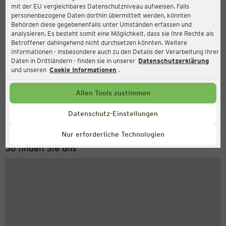
mit der EU vergleichbares Datenschutzniveau aufweisen. Falls
Ernsting's family
personenbezogene Daten dorthin übermittelt werden, könnten
Behörden diese gegebenenfalls unter Umständen erfassen und
Eysselheideweg 1-7, 38518 Gifhorn
analysieren. Es besteht somit eine Möglichkeit, dass sie Ihre Rechte als
Betroffener dahingehend nicht durchsetzen könnten. Weitere
Informationen - insbesondere auch zu den Details der Verarbeitung Ihrer
Daten in Drittländern - finden sie in unserer
Datenschutzerklärung
Geschlossen
Aktuell:
und unseren
Cookie Informationen
.
Allen Tools zustimmen
Service Hotline
+49 (0) 2546 / 98 999 98
Datenschutz-Einstellungen
Montag bis Freitag 8-18 Uhr
Nur erforderliche Technologien
So finden Sie uns