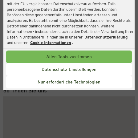
mit der EU vergleichbares Datenschutzniveau aufweisen. Falls
Ernsting's family
personenbezogene Daten dorthin übermittelt werden, könnten
Behörden diese gegebenenfalls unter Umständen erfassen und
Gottlieb-Daimler-Straße 27, 35398 Gießen
analysieren. Es besteht somit eine Möglichkeit, dass sie Ihre Rechte als
Betroffener dahingehend nicht durchsetzen könnten. Weitere
Informationen - insbesondere auch zu den Details der Verarbeitung Ihrer
Daten in Drittländern - finden sie in unserer
Datenschutzerklärung
Geschlossen
Aktuell:
und unseren
Cookie Informationen
.
Allen Tools zustimmen
Service Hotline
+49 (0) 2546 / 98 999 98
Datenschutz-Einstellungen
Montag bis Freitag 8-18 Uhr
Nur erforderliche Technologien
So finden Sie uns