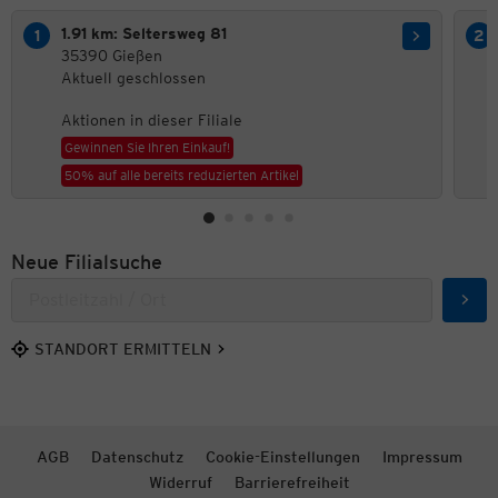
1.91 km: Seltersweg 81
35390 Gießen
Aktuell geschlossen
Aktionen in dieser Filiale
Gewinnen Sie Ihren Einkauf!
50% auf alle bereits reduzierten Artikel
Neue Filialsuche
Such
STANDORT ERMITTELN
AGB
Datenschutz
Cookie-Einstellungen
Impressum
Widerruf
Barrierefreiheit