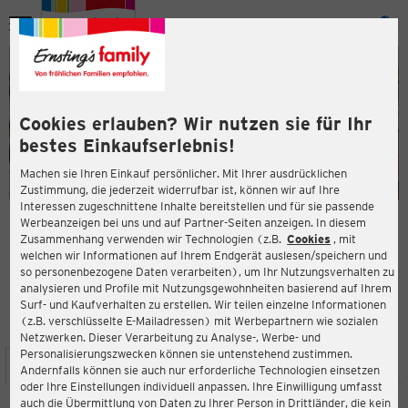
Menü
ießen
ießen
Cookies erlauben? Wir nutzen sie für Ihr
bestes Einkaufserlebnis!
Machen sie Ihren Einkauf persönlicher. Mit Ihrer ausdrücklichen
Zustimmung, die jederzeit widerrufbar ist, können wir auf Ihre
Interessen zugeschnittene Inhalte bereitstellen und für sie passende
en
Werbeanzeigen bei uns und auf Partner-Seiten anzeigen. In diesem
Zusammenhang verwenden wir Technologien (z.B.
Cookies
, mit
ERNSTING'S FAMILY FILIALE
welchen wir Informationen auf Ihrem Endgerät auslesen/speichern und
Gottlieb-Daimler-Straße 27
so personenbezogene Daten verarbeiten), um Ihr Nutzungsverhalten zu
35398 Gießen
analysieren und Profile mit Nutzungsgewohnheiten basierend auf Ihrem
Surf- und Kaufverhalten zu erstellen. Wir teilen einzelne Informationen
(z.B. verschlüsselte E-Mailadressen) mit Werbepartnern wie sozialen
4,3
ießen
Bewertung:
Netzwerken. Dieser Verarbeitung zu Analyse-, Werbe- und
Personalisierungszwecken können sie untenstehend zustimmen.
STANDORT
SERVICES
SORTIMENT
AKTIONEN
Andernfalls können sie auch nur erforderliche Technologien einsetzen
oder Ihre Einstellungen individuell anpassen. Ihre Einwilligung umfasst
auch die Übermittlung von Daten zu Ihrer Person in Drittländer, die kein