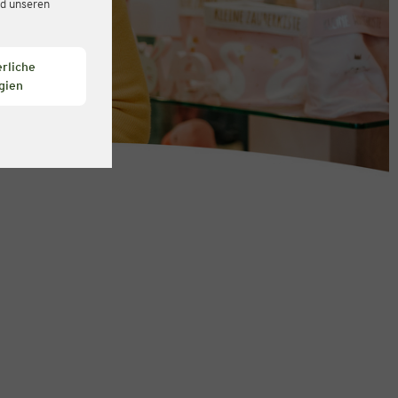
d unseren
rliche
gien