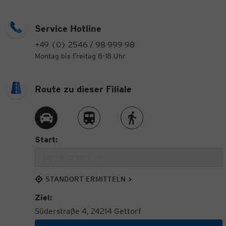
Service Hotline
+49 (0) 2546 / 98 999 98
Montag bis Freitag 8-18 Uhr
Route zu dieser Filiale
Route per Auto
Route per Zug
Route zu Fuß
Start:
STANDORT ERMITTELN
Ziel:
Süderstraße 4, 24214 Gettorf