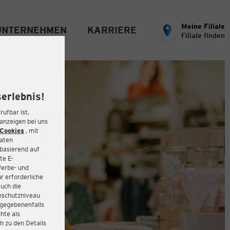
Meine Filiale
UNTERNEHMEN
KARRIERE
Filiale finden
erlebnis!
rufbar ist,
eanzeigen bei uns
Cookies
, mit
Daten
basierend auf
te E-
Werbe- und
r erforderliche
auch die
enschutzniveau
 gegebenenfalls
hte als
h zu den Details