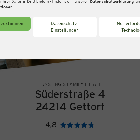
Ihrer Daten in Drittländern - finden sie in unserer
Datenschutzerklärung
un
ationen
.
s zustimmen
Datenschutz-
Nur erforde
Einstellungen
Technolo
ERNSTING'S FAMILY FILIALE
Süderstraße 4
24214 Gettorf
4,8
Bewertung: