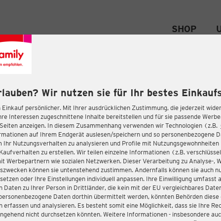
SHOP
rlauben? Wir nutzen sie für Ihr bestes Einkaufs
 Einkauf persönlicher. Mit Ihrer ausdrücklichen Zustimmung, die jederzeit wider
hre Interessen zugeschnittene Inhalte bereitstellen und für sie passende Werb
-Seiten anzeigen. In diesem Zusammenhang verwenden wir Technologien (z.B.
ormationen auf Ihrem Endgerät auslesen/speichern und so personenbezogene 
m Ihr Nutzungsverhalten zu analysieren und Profile mit Nutzungsgewohnheiten 
Kaufverhalten zu erstellen. Wir teilen einzelne Informationen (z.B. verschlüssel
it Werbepartnern wie sozialen Netzwerken. Dieser Verarbeitung zu Analyse-, 
gszwecken können sie untenstehend zustimmen. Andernfalls können sie auch nu
setzen oder Ihre Einstellungen individuell anpassen. Ihre Einwilligung umfasst 
 Daten zu Ihrer Person in Drittländer, die kein mit der EU vergleichbares Dat
s personenbezogene Daten dorthin übermittelt werden, könnten Behörden diese
erfassen und analysieren. Es besteht somit eine Möglichkeit, dass sie Ihre Rec
ngehend nicht durchsetzen könnten. Weitere Informationen - insbesondere auc