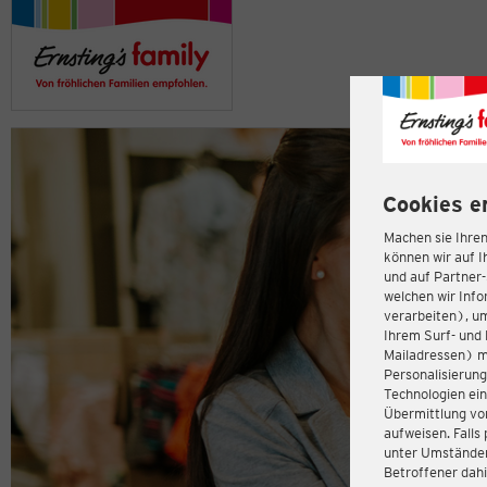
Cookies e
Machen sie Ihren
können wir auf I
und auf Partner
welchen wir Inf
verarbeiten), u
Ihrem Surf- und 
Mailadressen) m
Personalisierun
Technologien ein
Übermittlung von
aufweisen. Fall
unter Umständen 
Betroffener dahi