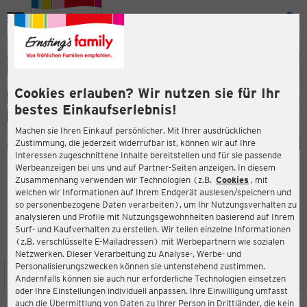
Menü
ießen
ießen
Cookies erlauben? Wir nutzen sie für Ihr
bestes Einkaufserlebnis!
Machen sie Ihren Einkauf persönlicher. Mit Ihrer ausdrücklichen
Zustimmung, die jederzeit widerrufbar ist, können wir auf Ihre
Interessen zugeschnittene Inhalte bereitstellen und für sie passende
en
Werbeanzeigen bei uns und auf Partner-Seiten anzeigen. In diesem
Zusammenhang verwenden wir Technologien (z.B.
Cookies
, mit
ERNSTING'S FAMILY FILIALE
welchen wir Informationen auf Ihrem Endgerät auslesen/speichern und
Mainzer-Straße 6
so personenbezogene Daten verarbeiten), um Ihr Nutzungsverhalten zu
76726 Germersheim
analysieren und Profile mit Nutzungsgewohnheiten basierend auf Ihrem
Surf- und Kaufverhalten zu erstellen. Wir teilen einzelne Informationen
(z.B. verschlüsselte E-Mailadressen) mit Werbepartnern wie sozialen
3,8
ießen
Bewertung:
Netzwerken. Dieser Verarbeitung zu Analyse-, Werbe- und
Personalisierungszwecken können sie untenstehend zustimmen.
STANDORT
SERVICES
SORTIMENT
AKTIONEN
Andernfalls können sie auch nur erforderliche Technologien einsetzen
oder Ihre Einstellungen individuell anpassen. Ihre Einwilligung umfasst
auch die Übermittlung von Daten zu Ihrer Person in Drittländer, die kein