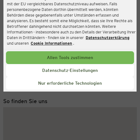
mit der EU vergleichbares Datenschutzniveau aufweisen. Falls
Ernsting's family
personenbezogene Daten dorthin übermittelt werden, könnten
Behörden diese gegebenenfalls unter Umständen erfassen und
Mainzer-Straße 6, 76726 Germersheim
analysieren. Es besteht somit eine Möglichkeit, dass sie Ihre Rechte als
Betroffener dahingehend nicht durchsetzen könnten. Weitere
Informationen - insbesondere auch zu den Details der Verarbeitung Ihrer
Daten in Drittländern - finden sie in unserer
Datenschutzerklärung
Geöffnet
Aktuell:
und unseren
Cookie Informationen
.
Öffnungszeiten heute:
09:00 - 20:00
Allen Tools zustimmen
Service Hotline
Datenschutz-Einstellungen
+49 (0) 2546 / 98 999 98
Nur erforderliche Technologien
Montag bis Freitag 8-18 Uhr
So finden Sie uns