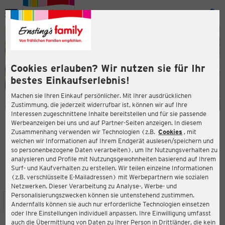
Menü
ießen
ießen
Cookies erlauben? Wir nutzen sie für Ihr
bestes Einkaufserlebnis!
Machen sie Ihren Einkauf persönlicher. Mit Ihrer ausdrücklichen
Zustimmung, die jederzeit widerrufbar ist, können wir auf Ihre
Interessen zugeschnittene Inhalte bereitstellen und für sie passende
en
Werbeanzeigen bei uns und auf Partner-Seiten anzeigen. In diesem
Zusammenhang verwenden wir Technologien (z.B.
Cookies
, mit
ERNSTING'S FAMILY FILIALE
welchen wir Informationen auf Ihrem Endgerät auslesen/speichern und
G3 Platz 1 (TOP E124)
so personenbezogene Daten verarbeiten), um Ihr Nutzungsverhalten zu
2201 Gerasdorf
analysieren und Profile mit Nutzungsgewohnheiten basierend auf Ihrem
Surf- und Kaufverhalten zu erstellen. Wir teilen einzelne Informationen
(z.B. verschlüsselte E-Mailadressen) mit Werbepartnern wie sozialen
3,3
ießen
Bewertung:
Netzwerken. Dieser Verarbeitung zu Analyse-, Werbe- und
Personalisierungszwecken können sie untenstehend zustimmen.
STANDORT
SERVICES
SORTIMENT
AKTIONEN
Andernfalls können sie auch nur erforderliche Technologien einsetzen
oder Ihre Einstellungen individuell anpassen. Ihre Einwilligung umfasst
auch die Übermittlung von Daten zu Ihrer Person in Drittländer, die kein