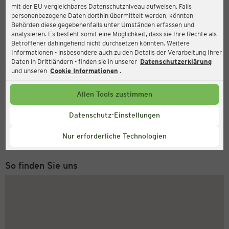
mit der EU vergleichbares Datenschutzniveau aufweisen. Falls
Ernsting's family
personenbezogene Daten dorthin übermittelt werden, könnten
Behörden diese gegebenenfalls unter Umständen erfassen und
G3 Platz 1 (TOP E124), 2201 Gerasdorf
analysieren. Es besteht somit eine Möglichkeit, dass sie Ihre Rechte als
Betroffener dahingehend nicht durchsetzen könnten. Weitere
Informationen - insbesondere auch zu den Details der Verarbeitung Ihrer
Daten in Drittländern - finden sie in unserer
Datenschutzerklärung
Geöffnet
Aktuell:
und unseren
Cookie Informationen
.
Öffnungszeiten heute:
09:30 - 19:00
Allen Tools zustimmen
Service Hotline
Datenschutz-Einstellungen
+49 (0) 2546 / 98 999 98
Nur erforderliche Technologien
Montag bis Freitag 8-18 Uhr
So finden Sie uns