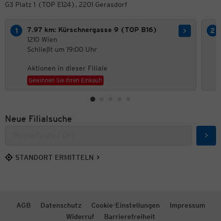
G3 Platz 1 (TOP E124), 2201 Gerasdorf
7.97 km: Kürschnergasse 9 (TOP B16)
1210 Wien
Schließt um 19:00 Uhr
Aktionen in dieser Filiale
Gewinnen Sie Ihren Einkauf!
Neue Filialsuche
Such
STANDORT ERMITTELN
AGB
Datenschutz
Cookie-Einstellungen
Impressum
Widerruf
Barrierefreiheit