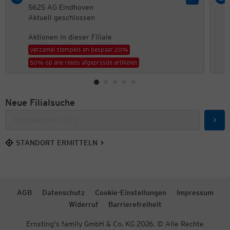
5625 AG Eindhoven
Aktuell geschlossen
Aktionen in dieser Filiale
Verzamel stempels en bespaar 20%
50% op alle reeds afgeprijsde artikelen
Neue Filialsuche
Such
STANDORT ERMITTELN
AGB
Datenschutz
Cookie-Einstellungen
Impressum
Widerruf
Barrierefreiheit
Ernsting's family GmbH & Co. KG 2026. © Alle Rechte