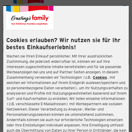
Menü
ießen
ießen
Cookies erlauben? Wir nutzen sie für Ihr
bestes Einkaufserlebnis!
Machen sie Ihren Einkauf persönlicher. Mit Ihrer ausdrücklichen
Zustimmung, die jederzeit widerrufbar ist, können wir auf Ihre
Interessen zugeschnittene Inhalte bereitstellen und für sie passende
en
Werbeanzeigen bei uns und auf Partner-Seiten anzeigen. In diesem
Zusammenhang verwenden wir Technologien (z.B.
Cookies
, mit
ERNSTING'S FAMILY FILIALE
welchen wir Informationen auf Ihrem Endgerät auslesen/speichern und
Langstraat 91
so personenbezogene Daten verarbeiten), um Ihr Nutzungsverhalten zu
5664 GE Geldrop-Mierlo
analysieren und Profile mit Nutzungsgewohnheiten basierend auf Ihrem
Surf- und Kaufverhalten zu erstellen. Wir teilen einzelne Informationen
(z.B. verschlüsselte E-Mailadressen) mit Werbepartnern wie sozialen
ießen
STANDORT
SERVICES
SORTIMENT
AKTIONEN
Netzwerken. Dieser Verarbeitung zu Analyse-, Werbe- und
Personalisierungszwecken können sie untenstehend zustimmen.
Andernfalls können sie auch nur erforderliche Technologien einsetzen
oder Ihre Einstellungen individuell anpassen. Ihre Einwilligung umfasst
Ernsting's family
auch die Übermittlung von Daten zu Ihrer Person in Drittländer, die kein