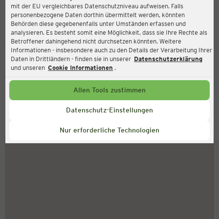
mit der EU vergleichbares Datenschutzniveau aufweisen. Falls
Langstraat 91, 5664 GE Geldrop-Mierlo
personenbezogene Daten dorthin übermittelt werden, könnten
Behörden diese gegebenenfalls unter Umständen erfassen und
analysieren. Es besteht somit eine Möglichkeit, dass sie Ihre Rechte als
Betroffener dahingehend nicht durchsetzen könnten. Weitere
Geschlossen
Aktuell:
Informationen - insbesondere auch zu den Details der Verarbeitung Ihrer
Daten in Drittländern - finden sie in unserer
Datenschutzerklärung
und unseren
Cookie Informationen
.
Service Hotline
Allen Tools zustimmen
+49 (0) 2546 / 98 999 98
Montag bis Freitag 8-18 Uhr
Datenschutz-Einstellungen
So finden Sie uns
Nur erforderliche Technologien