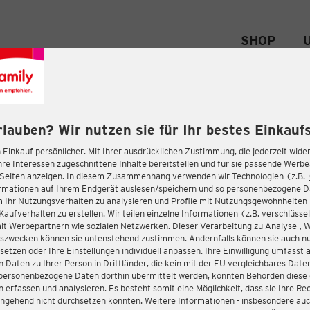
SHOP
rlauben? Wir nutzen sie für Ihr bestes Einkaufs
 Einkauf persönlicher. Mit Ihrer ausdrücklichen Zustimmung, die jederzeit wider
hre Interessen zugeschnittene Inhalte bereitstellen und für sie passende Werb
-Seiten anzeigen. In diesem Zusammenhang verwenden wir Technologien (z.B.
ormationen auf Ihrem Endgerät auslesen/speichern und so personenbezogene 
m Ihr Nutzungsverhalten zu analysieren und Profile mit Nutzungsgewohnheiten 
Kaufverhalten zu erstellen. Wir teilen einzelne Informationen (z.B. verschlüssel
it Werbepartnern wie sozialen Netzwerken. Dieser Verarbeitung zu Analyse-, 
gszwecken können sie untenstehend zustimmen. Andernfalls können sie auch nu
setzen oder Ihre Einstellungen individuell anpassen. Ihre Einwilligung umfasst 
 Daten zu Ihrer Person in Drittländer, die kein mit der EU vergleichbares Dat
s personenbezogene Daten dorthin übermittelt werden, könnten Behörden diese
erfassen und analysieren. Es besteht somit eine Möglichkeit, dass sie Ihre Rec
ngehend nicht durchsetzen könnten. Weitere Informationen - insbesondere auc