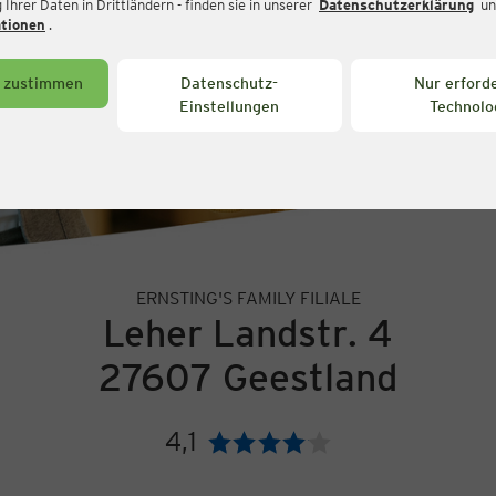
Ihrer Daten in Drittländern - finden sie in unserer
Datenschutzerklärung
un
ationen
.
s zustimmen
Datenschutz-
Nur erforde
Einstellungen
Technolo
ERNSTING'S FAMILY FILIALE
Leher Landstr. 4
27607 Geestland
4,1
Bewertung: