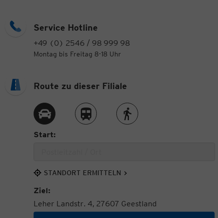
Service Hotline
+49 (0) 2546 / 98 999 98
Montag bis Freitag 8-18 Uhr
Route zu dieser Filiale
Route per Auto
Route per Zug
Route zu Fuß
Start:
STANDORT ERMITTELN
Ziel:
Leher Landstr. 4, 27607 Geestland