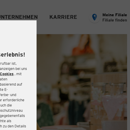
Meine Filiale
UNTERNEHMEN
KARRIERE
Filiale finden
erlebnis!
rufbar ist,
eanzeigen bei uns
Cookies
, mit
Daten
basierend auf
te E-
Werbe- und
r erforderliche
auch die
enschutzniveau
 gegebenenfalls
hte als
h zu den Details