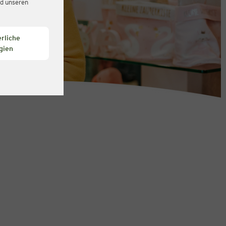
d unseren
rliche
gien