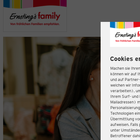
Cookies e
Machen sie Ihren
können wir auf I
und auf Partner
welchen wir Inf
verarbeiten), u
Ihrem Surf- und 
Mailadressen) m
Personalisierun
Technologien ein
Übermittlung von
aufweisen. Fall
unter Umständen 
Betroffener dahi