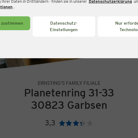
Ihrer Daten in Drittländern - finden sie in unserer
Datenschutzerklärung
un
ationen
.
s zustimmen
Datenschutz-
Nur erforde
Einstellungen
Technolo
ERNSTING'S FAMILY FILIALE
Planetenring 31-33
30823 Garbsen
3,3
Bewertung: