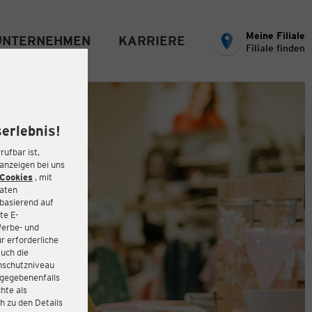
Meine Filiale
UNTERNEHMEN
KARRIERE
Filiale finden
erlebnis!
rufbar ist,
eanzeigen bei uns
Cookies
, mit
Daten
basierend auf
te E-
Werbe- und
r erforderliche
auch die
enschutzniveau
 gegebenenfalls
hte als
h zu den Details