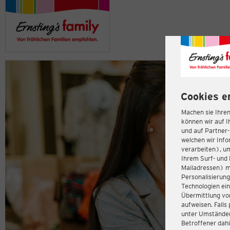
Cookies e
Machen sie Ihren
können wir auf I
und auf Partner
welchen wir Inf
verarbeiten), u
Ihrem Surf- und 
Mailadressen) m
Personalisierun
Technologien ein
Übermittlung von
aufweisen. Fall
unter Umständen 
Betroffener dahi