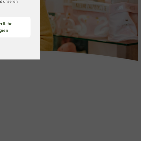
d unseren
rliche
gien