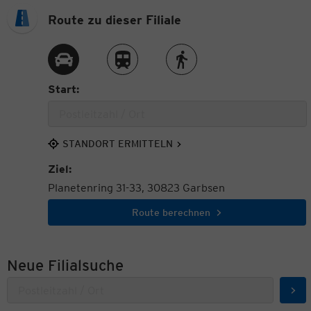
Route zu dieser Filiale
Route per Auto
Route per Zug
Route zu Fuß
Start:
STANDORT ERMITTELN
Ziel:
Planetenring 31-33, 30823 Garbsen
Route berechnen
Neue Filialsuche
Suc