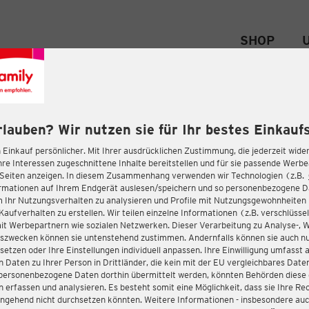
SHOP
rlauben? Wir nutzen sie für Ihr bestes Einkaufs
 Einkauf persönlicher. Mit Ihrer ausdrücklichen Zustimmung, die jederzeit wider
hre Interessen zugeschnittene Inhalte bereitstellen und für sie passende Werb
-Seiten anzeigen. In diesem Zusammenhang verwenden wir Technologien (z.B.
ormationen auf Ihrem Endgerät auslesen/speichern und so personenbezogene 
m Ihr Nutzungsverhalten zu analysieren und Profile mit Nutzungsgewohnheiten 
Kaufverhalten zu erstellen. Wir teilen einzelne Informationen (z.B. verschlüssel
it Werbepartnern wie sozialen Netzwerken. Dieser Verarbeitung zu Analyse-, 
gszwecken können sie untenstehend zustimmen. Andernfalls können sie auch nu
setzen oder Ihre Einstellungen individuell anpassen. Ihre Einwilligung umfasst 
 Daten zu Ihrer Person in Drittländer, die kein mit der EU vergleichbares Dat
s personenbezogene Daten dorthin übermittelt werden, könnten Behörden diese
erfassen und analysieren. Es besteht somit eine Möglichkeit, dass sie Ihre Rec
ngehend nicht durchsetzen könnten. Weitere Informationen - insbesondere auc