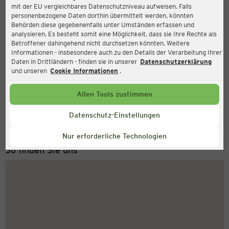
mit der EU vergleichbares Datenschutzniveau aufweisen. Falls
Ernsting's family
personenbezogene Daten dorthin übermittelt werden, könnten
Behörden diese gegebenenfalls unter Umständen erfassen und
Markt 5, 27777 Ganderkesee
analysieren. Es besteht somit eine Möglichkeit, dass sie Ihre Rechte als
Betroffener dahingehend nicht durchsetzen könnten. Weitere
Informationen - insbesondere auch zu den Details der Verarbeitung Ihrer
Daten in Drittländern - finden sie in unserer
Datenschutzerklärung
Geschlossen
Aktuell:
und unseren
Cookie Informationen
.
Allen Tools zustimmen
Service Hotline
+49 (0) 2546 / 98 999 98
Datenschutz-Einstellungen
Montag bis Freitag 8-18 Uhr
Nur erforderliche Technologien
So finden Sie uns