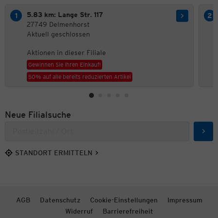
5.83 km: Lange Str. 117
27749 Delmenhorst
Aktuell geschlossen
Aktionen in dieser Filiale
Gewinnen Sie Ihren Einkauf!
50% auf alle bereits reduzierten Artikel
Neue Filialsuche
Such
STANDORT ERMITTELN
AGB
Datenschutz
Cookie-Einstellungen
Impressum
Widerruf
Barrierefreiheit