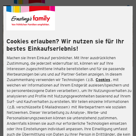
Menü
ießen
ießen
Cookies erlauben? Wir nutzen sie für Ihr
bestes Einkaufserlebnis!
Machen sie Ihren Einkauf persönlicher. Mit Ihrer ausdrücklichen
Zustimmung, die jederzeit widerrufbar ist, können wir auf Ihre
Interessen zugeschnittene Inhalte bereitstellen und für sie passende
en
Werbeanzeigen bei uns und auf Partner-Seiten anzeigen. In diesem
Zusammenhang verwenden wir Technologien (z.B.
Cookies
, mit
ERNSTING'S FAMILY FILIALE
welchen wir Informationen auf Ihrem Endgerät auslesen/speichern und
Markt 5
so personenbezogene Daten verarbeiten), um Ihr Nutzungsverhalten zu
27777 Ganderkesee
analysieren und Profile mit Nutzungsgewohnheiten basierend auf Ihrem
Surf- und Kaufverhalten zu erstellen. Wir teilen einzelne Informationen
(z.B. verschlüsselte E-Mailadressen) mit Werbepartnern wie sozialen
4,2
ießen
Bewertung:
Netzwerken. Dieser Verarbeitung zu Analyse-, Werbe- und
Personalisierungszwecken können sie untenstehend zustimmen.
STANDORT
SERVICES
SORTIMENT
AKTIONEN
Andernfalls können sie auch nur erforderliche Technologien einsetzen
oder Ihre Einstellungen individuell anpassen. Ihre Einwilligung umfasst
auch die Übermittlung von Daten zu Ihrer Person in Drittländer, die kein