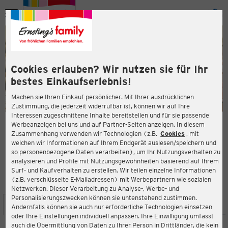
Menü
ießen
ießen
Cookies erlauben? Wir nutzen sie für Ihr
bestes Einkaufserlebnis!
Machen sie Ihren Einkauf persönlicher. Mit Ihrer ausdrücklichen
Zustimmung, die jederzeit widerrufbar ist, können wir auf Ihre
Interessen zugeschnittene Inhalte bereitstellen und für sie passende
en
Werbeanzeigen bei uns und auf Partner-Seiten anzeigen. In diesem
Zusammenhang verwenden wir Technologien (z.B.
Cookies
, mit
ERNSTING'S FAMILY FILIALE
welchen wir Informationen auf Ihrem Endgerät auslesen/speichern und
Untere Hauptstraße 18
so personenbezogene Daten verarbeiten), um Ihr Nutzungsverhalten zu
85354 Freising
analysieren und Profile mit Nutzungsgewohnheiten basierend auf Ihrem
Surf- und Kaufverhalten zu erstellen. Wir teilen einzelne Informationen
(z.B. verschlüsselte E-Mailadressen) mit Werbepartnern wie sozialen
4,1
ießen
Bewertung:
Netzwerken. Dieser Verarbeitung zu Analyse-, Werbe- und
Personalisierungszwecken können sie untenstehend zustimmen.
STANDORT
SERVICES
SORTIMENT
AKTIONEN
Andernfalls können sie auch nur erforderliche Technologien einsetzen
oder Ihre Einstellungen individuell anpassen. Ihre Einwilligung umfasst
auch die Übermittlung von Daten zu Ihrer Person in Drittländer, die kein