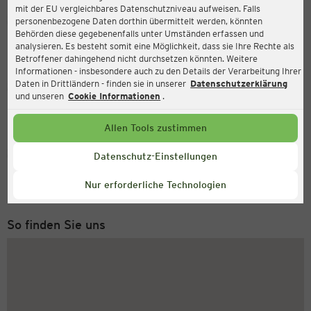
mit der EU vergleichbares Datenschutzniveau aufweisen. Falls
Ernsting's family
personenbezogene Daten dorthin übermittelt werden, könnten
Behörden diese gegebenenfalls unter Umständen erfassen und
Untere Hauptstraße 18, 85354 Freising
analysieren. Es besteht somit eine Möglichkeit, dass sie Ihre Rechte als
Betroffener dahingehend nicht durchsetzen könnten. Weitere
Informationen - insbesondere auch zu den Details der Verarbeitung Ihrer
Daten in Drittländern - finden sie in unserer
Datenschutzerklärung
Geöffnet
Aktuell:
und unseren
Cookie Informationen
.
Öffnungszeiten heute:
09:00 - 18:00
Allen Tools zustimmen
Service Hotline
Datenschutz-Einstellungen
+49 (0) 2546 / 98 999 98
Nur erforderliche Technologien
Montag bis Freitag 8-18 Uhr
So finden Sie uns