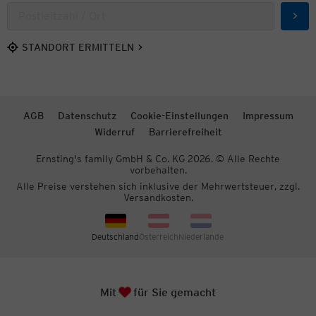
Such
STANDORT ERMITTELN
AGB
Datenschutz
Cookie-Einstellungen
Impressum
Widerruf
Barrierefreiheit
Ernsting's family GmbH & Co. KG 2026. © Alle Rechte
vorbehalten.
Alle Preise verstehen sich inklusive der Mehrwertsteuer, zzgl.
Versandkosten.
Deutschland
Österreich
Niederlande
Herz
Mit
für Sie gemacht
Zum S