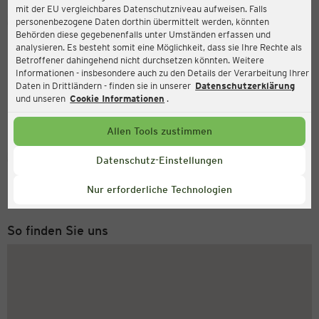
mit der EU vergleichbares Datenschutzniveau aufweisen. Falls
Ernsting's family
personenbezogene Daten dorthin übermittelt werden, könnten
Behörden diese gegebenenfalls unter Umständen erfassen und
Schweizer Straße 26, 60594 Frankfurt
analysieren. Es besteht somit eine Möglichkeit, dass sie Ihre Rechte als
Betroffener dahingehend nicht durchsetzen könnten. Weitere
Informationen - insbesondere auch zu den Details der Verarbeitung Ihrer
Daten in Drittländern - finden sie in unserer
Datenschutzerklärung
und unseren
Cookie Informationen
.
Allen Tools zustimmen
Service Hotline
Datenschutz-Einstellungen
+49 (0) 2546 / 98 999 98
Nur erforderliche Technologien
Montag bis Freitag 8-18 Uhr
So finden Sie uns