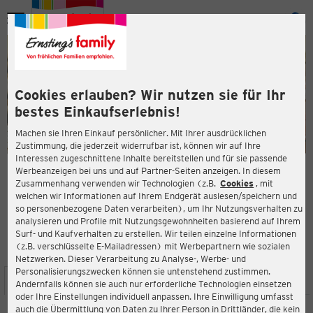
Menü
ießen
ießen
Cookies erlauben? Wir nutzen sie für Ihr
bestes Einkaufserlebnis!
Machen sie Ihren Einkauf persönlicher. Mit Ihrer ausdrücklichen
Zustimmung, die jederzeit widerrufbar ist, können wir auf Ihre
Interessen zugeschnittene Inhalte bereitstellen und für sie passende
en
Werbeanzeigen bei uns und auf Partner-Seiten anzeigen. In diesem
Zusammenhang verwenden wir Technologien (z.B.
Cookies
, mit
ERNSTING'S FAMILY FILIALE
welchen wir Informationen auf Ihrem Endgerät auslesen/speichern und
Schweizer Straße 26
so personenbezogene Daten verarbeiten), um Ihr Nutzungsverhalten zu
60594 Frankfurt
analysieren und Profile mit Nutzungsgewohnheiten basierend auf Ihrem
Surf- und Kaufverhalten zu erstellen. Wir teilen einzelne Informationen
(z.B. verschlüsselte E-Mailadressen) mit Werbepartnern wie sozialen
4,0
ießen
Bewertung:
Netzwerken. Dieser Verarbeitung zu Analyse-, Werbe- und
Personalisierungszwecken können sie untenstehend zustimmen.
STANDORT
SERVICES
SORTIMENT
AKTIONEN
Andernfalls können sie auch nur erforderliche Technologien einsetzen
oder Ihre Einstellungen individuell anpassen. Ihre Einwilligung umfasst
auch die Übermittlung von Daten zu Ihrer Person in Drittländer, die kein