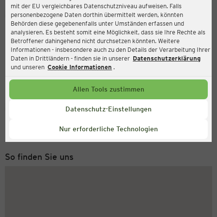
mit der EU vergleichbares Datenschutzniveau aufweisen. Falls
Ernsting's family
personenbezogene Daten dorthin übermittelt werden, könnten
Behörden diese gegebenenfalls unter Umständen erfassen und
Mainzer Landstraße 683, 65933 Frankfurt am Main
analysieren. Es besteht somit eine Möglichkeit, dass sie Ihre Rechte als
Betroffener dahingehend nicht durchsetzen könnten. Weitere
Informationen - insbesondere auch zu den Details der Verarbeitung Ihrer
Daten in Drittländern - finden sie in unserer
Datenschutzerklärung
und unseren
Cookie Informationen
.
Allen Tools zustimmen
Service Hotline
Datenschutz-Einstellungen
+49 (0) 2546 / 98 999 98
Nur erforderliche Technologien
Montag bis Freitag 8-18 Uhr
So finden Sie uns