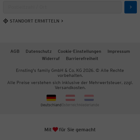
Such
STANDORT ERMITTELN
AGB
Datenschutz
Cookie-Einstellungen
Impressum
Widerruf
Barrierefreiheit
Ernsting's family GmbH & Co. KG 2026. © Alle Rechte
vorbehalten.
Alle Preise verstehen sich inklusive der Mehrwertsteuer, zzgl.
Versandkosten.
Deutschland
Österreich
Niederlande
Herz
Zum S
Mit
für Sie gemacht