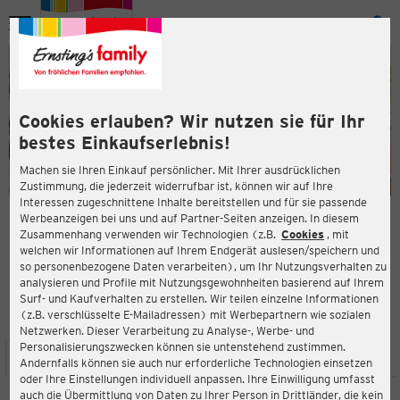
Menü
ießen
ießen
Cookies erlauben? Wir nutzen sie für Ihr
bestes Einkaufserlebnis!
Machen sie Ihren Einkauf persönlicher. Mit Ihrer ausdrücklichen
Zustimmung, die jederzeit widerrufbar ist, können wir auf Ihre
Interessen zugeschnittene Inhalte bereitstellen und für sie passende
en
Werbeanzeigen bei uns und auf Partner-Seiten anzeigen. In diesem
Zusammenhang verwenden wir Technologien (z.B.
Cookies
, mit
ERNSTING'S FAMILY FILIALE
welchen wir Informationen auf Ihrem Endgerät auslesen/speichern und
Mainzer Landstraße 683
so personenbezogene Daten verarbeiten), um Ihr Nutzungsverhalten zu
65933 Frankfurt am Main
analysieren und Profile mit Nutzungsgewohnheiten basierend auf Ihrem
Surf- und Kaufverhalten zu erstellen. Wir teilen einzelne Informationen
(z.B. verschlüsselte E-Mailadressen) mit Werbepartnern wie sozialen
3,6
ießen
Bewertung:
Netzwerken. Dieser Verarbeitung zu Analyse-, Werbe- und
Personalisierungszwecken können sie untenstehend zustimmen.
STANDORT
SERVICES
SORTIMENT
AKTIONEN
Andernfalls können sie auch nur erforderliche Technologien einsetzen
oder Ihre Einstellungen individuell anpassen. Ihre Einwilligung umfasst
auch die Übermittlung von Daten zu Ihrer Person in Drittländer, die kein