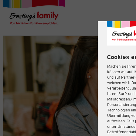
Cookies e
Machen sie Ihren
können wir auf I
und auf Partner
welchen wir Inf
verarbeiten), u
Ihrem Surf- und 
Mailadressen) m
Personalisierun
Technologien ein
Übermittlung von
aufweisen. Fall
unter Umständen 
Betroffener dahi