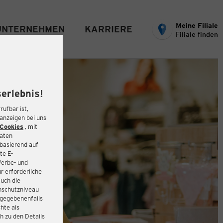
Meine Filiale
UNTERNEHMEN
KARRIERE
Filiale finden
erlebnis!
rufbar ist,
eanzeigen bei uns
Cookies
, mit
Daten
basierend auf
te E-
Werbe- und
r erforderliche
auch die
enschutzniveau
 gegebenenfalls
hte als
h zu den Details