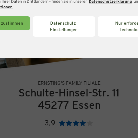
Ihrer Daten in Drittländern - finden sie in unserer
Datenschutzerklärung
un
ationen
.
s zustimmen
Datenschutz-
Nur erforde
Einstellungen
Technolo
ERNSTING'S FAMILY FILIALE
Schulte-Hinsel-Str. 11
45277 Essen
3,9
Bewertung: