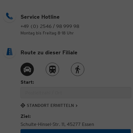
Service Hotline
+49 (0) 2546 / 98 999 98
Montag bis Freitag 8-18 Uhr
Route zu dieser Filiale
Route per Auto
Route per Zug
Route zu Fuß
Start:
STANDORT ERMITTELN
Ziel:
Schulte-Hinsel-Str. 11, 45277 Essen