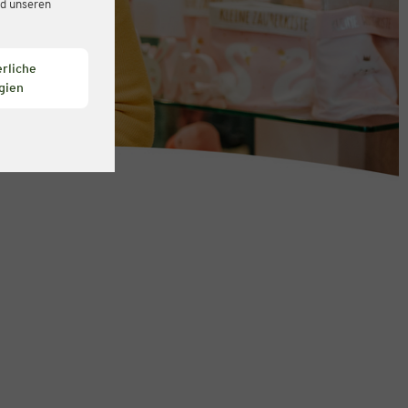
d unseren
rliche
gien