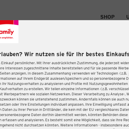
SHOP
rlauben? Wir nutzen sie für Ihr bestes Einkaufs
 Einkauf persönlicher. Mit Ihrer ausdrücklichen Zustimmung, die jederzeit wider
hre Interessen zugeschnittene Inhalte bereitstellen und für sie passende Werb
-Seiten anzeigen. In diesem Zusammenhang verwenden wir Technologien (z.B.
ormationen auf Ihrem Endgerät auslesen/speichern und so personenbezogene 
m Ihr Nutzungsverhalten zu analysieren und Profile mit Nutzungsgewohnheiten 
Kaufverhalten zu erstellen. Wir teilen einzelne Informationen (z.B. verschlüssel
it Werbepartnern wie sozialen Netzwerken. Dieser Verarbeitung zu Analyse-, 
gszwecken können sie untenstehend zustimmen. Andernfalls können sie auch nu
setzen oder Ihre Einstellungen individuell anpassen. Ihre Einwilligung umfasst 
 Daten zu Ihrer Person in Drittländer, die kein mit der EU vergleichbares Dat
s personenbezogene Daten dorthin übermittelt werden, könnten Behörden diese
erfassen und analysieren. Es besteht somit eine Möglichkeit, dass sie Ihre Rec
ngehend nicht durchsetzen könnten. Weitere Informationen - insbesondere auc