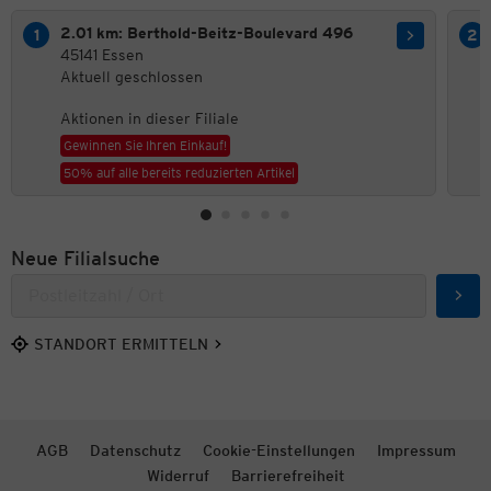
2.01 km: Berthold-Beitz-Boulevard 496
45141 Essen
Aktuell geschlossen
Aktionen in dieser Filiale
Gewinnen Sie Ihren Einkauf!
50% auf alle bereits reduzierten Artikel
Neue Filialsuche
Such
STANDORT ERMITTELN
AGB
Datenschutz
Cookie-Einstellungen
Impressum
Widerruf
Barrierefreiheit