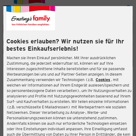
Menü
ießen
ießen
Cookies erlauben? Wir nutzen sie für Ihr
bestes Einkaufserlebnis!
Machen sie Ihren Einkauf persönlicher. Mit Ihrer ausdrücklichen
Zustimmung, die jederzeit widerrufbar ist, können wir auf Ihre
Interessen zugeschnittene Inhalte bereitstellen und für sie passende
en
Werbeanzeigen bei uns und auf Partner-Seiten anzeigen. In diesem
Zusammenhang verwenden wir Technologien (z.B.
Cookies
, mit
ERNSTING'S FAMILY FILIALE
welchen wir Informationen auf Ihrem Endgerät auslesen/speichern und
Porscheplatz 2
so personenbezogene Daten verarbeiten), um Ihr Nutzungsverhalten zu
45127 Essen
analysieren und Profile mit Nutzungsgewohnheiten basierend auf Ihrem
Surf- und Kaufverhalten zu erstellen. Wir teilen einzelne Informationen
(z.B. verschlüsselte E-Mailadressen) mit Werbepartnern wie sozialen
3,7
ießen
Bewertung:
Netzwerken. Dieser Verarbeitung zu Analyse-, Werbe- und
Personalisierungszwecken können sie untenstehend zustimmen.
STANDORT
SERVICES
SORTIMENT
AKTIONEN
Andernfalls können sie auch nur erforderliche Technologien einsetzen
oder Ihre Einstellungen individuell anpassen. Ihre Einwilligung umfasst
auch die Übermittlung von Daten zu Ihrer Person in Drittländer, die kein