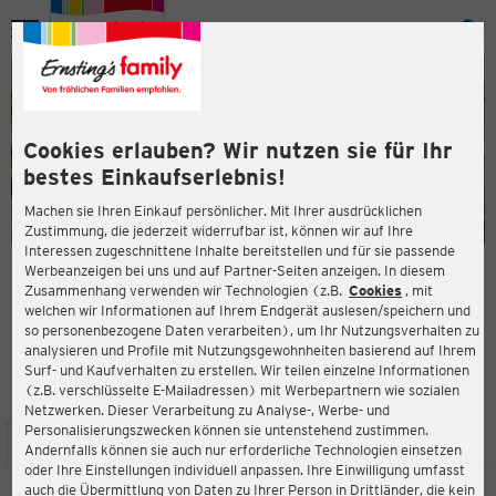
Menü
ießen
ießen
Cookies erlauben? Wir nutzen sie für Ihr
bestes Einkaufserlebnis!
Machen sie Ihren Einkauf persönlicher. Mit Ihrer ausdrücklichen
Zustimmung, die jederzeit widerrufbar ist, können wir auf Ihre
Interessen zugeschnittene Inhalte bereitstellen und für sie passende
en
Werbeanzeigen bei uns und auf Partner-Seiten anzeigen. In diesem
Zusammenhang verwenden wir Technologien (z.B.
Cookies
, mit
ERNSTING'S FAMILY FILIALE
welchen wir Informationen auf Ihrem Endgerät auslesen/speichern und
Bongardstraße 1-3
so personenbezogene Daten verarbeiten), um Ihr Nutzungsverhalten zu
40699 Erkrath
analysieren und Profile mit Nutzungsgewohnheiten basierend auf Ihrem
Surf- und Kaufverhalten zu erstellen. Wir teilen einzelne Informationen
(z.B. verschlüsselte E-Mailadressen) mit Werbepartnern wie sozialen
3,9
ießen
Bewertung:
Netzwerken. Dieser Verarbeitung zu Analyse-, Werbe- und
Personalisierungszwecken können sie untenstehend zustimmen.
STANDORT
SERVICES
SORTIMENT
AKTIONEN
Andernfalls können sie auch nur erforderliche Technologien einsetzen
oder Ihre Einstellungen individuell anpassen. Ihre Einwilligung umfasst
auch die Übermittlung von Daten zu Ihrer Person in Drittländer, die kein