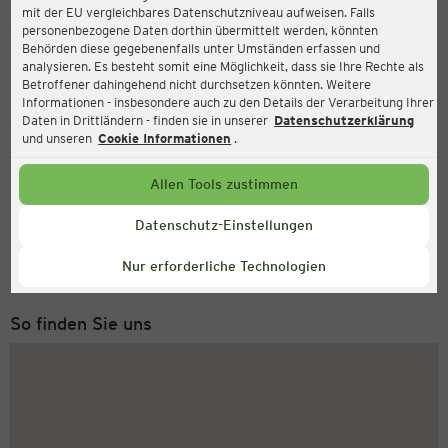
mit der EU vergleichbares Datenschutzniveau aufweisen. Falls
Ernsting's family
personenbezogene Daten dorthin übermittelt werden, könnten
Behörden diese gegebenenfalls unter Umständen erfassen und
Bongardstraße 1-3, 40699 Erkrath
analysieren. Es besteht somit eine Möglichkeit, dass sie Ihre Rechte als
Betroffener dahingehend nicht durchsetzen könnten. Weitere
Informationen - insbesondere auch zu den Details der Verarbeitung Ihrer
Daten in Drittländern - finden sie in unserer
Datenschutzerklärung
Geöffnet
Aktuell:
und unseren
Cookie Informationen
.
Öffnungszeiten heute:
08:30 - 19:30
Allen Tools zustimmen
Service Hotline
Datenschutz-Einstellungen
+49 (0) 2546 / 98 999 98
Nur erforderliche Technologien
Montag bis Freitag 8-18 Uhr
So finden Sie uns