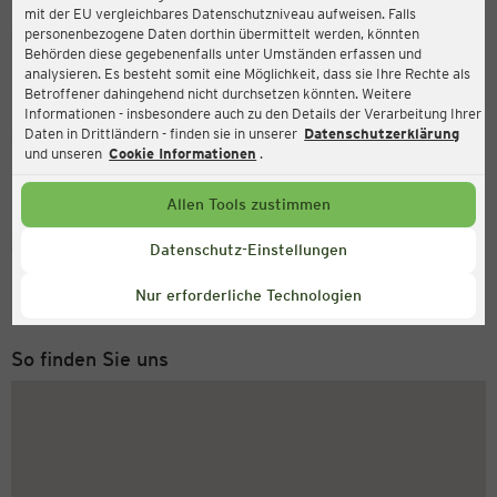
mit der EU vergleichbares Datenschutzniveau aufweisen. Falls
Ernsting's family
personenbezogene Daten dorthin übermittelt werden, könnten
Behörden diese gegebenenfalls unter Umständen erfassen und
Friedrichstr. 22a, 15537 Erkner
analysieren. Es besteht somit eine Möglichkeit, dass sie Ihre Rechte als
Betroffener dahingehend nicht durchsetzen könnten. Weitere
Informationen - insbesondere auch zu den Details der Verarbeitung Ihrer
Daten in Drittländern - finden sie in unserer
Datenschutzerklärung
Geöffnet
Aktuell:
und unseren
Cookie Informationen
.
Öffnungszeiten heute:
09:00 - 19:00
Allen Tools zustimmen
Service Hotline
Datenschutz-Einstellungen
+49 (0) 2546 / 98 999 98
Nur erforderliche Technologien
Montag bis Freitag 8-18 Uhr
So finden Sie uns