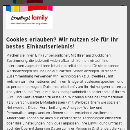
Menü
ießen
ießen
Cookies erlauben? Wir nutzen sie für Ihr
bestes Einkaufserlebnis!
Machen sie Ihren Einkauf persönlicher. Mit Ihrer ausdrücklichen
Zustimmung, die jederzeit widerrufbar ist, können wir auf Ihre
Interessen zugeschnittene Inhalte bereitstellen und für sie passende
en
Werbeanzeigen bei uns und auf Partner-Seiten anzeigen. In diesem
Zusammenhang verwenden wir Technologien (z.B.
Cookies
, mit
ERNSTING'S FAMILY FILIALE
welchen wir Informationen auf Ihrem Endgerät auslesen/speichern und
Friedrichstr. 22a
so personenbezogene Daten verarbeiten), um Ihr Nutzungsverhalten zu
15537 Erkner
analysieren und Profile mit Nutzungsgewohnheiten basierend auf Ihrem
Surf- und Kaufverhalten zu erstellen. Wir teilen einzelne Informationen
(z.B. verschlüsselte E-Mailadressen) mit Werbepartnern wie sozialen
3,1
ießen
Bewertung:
Netzwerken. Dieser Verarbeitung zu Analyse-, Werbe- und
Personalisierungszwecken können sie untenstehend zustimmen.
STANDORT
SERVICES
SORTIMENT
AKTIONEN
Andernfalls können sie auch nur erforderliche Technologien einsetzen
oder Ihre Einstellungen individuell anpassen. Ihre Einwilligung umfasst
auch die Übermittlung von Daten zu Ihrer Person in Drittländer, die kein