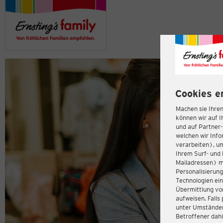
Cookies e
Machen sie Ihren
können wir auf I
und auf Partner
welchen wir Inf
verarbeiten), u
Ihrem Surf- und 
Mailadressen) m
Personalisierun
Technologien ein
Übermittlung von
aufweisen. Fall
unter Umständen 
Betroffener dahi