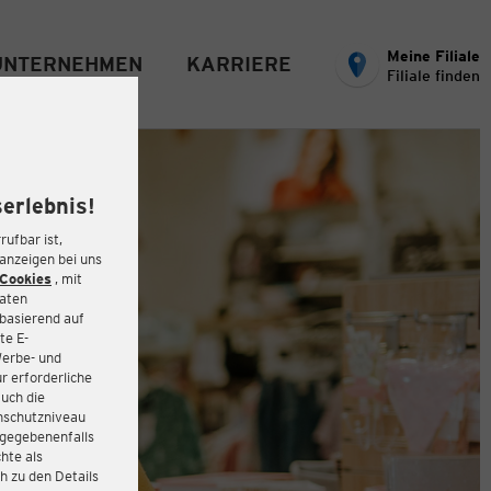
Meine Filiale
UNTERNEHMEN
KARRIERE
Filiale finden
erlebnis!
rufbar ist,
eanzeigen bei uns
Cookies
, mit
Daten
basierend auf
te E-
Werbe- und
r erforderliche
auch die
enschutzniveau
 gegebenenfalls
hte als
h zu den Details