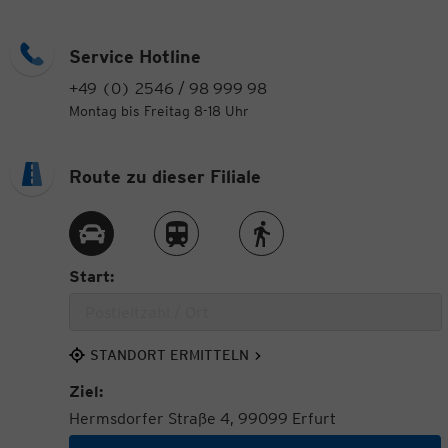
Service Hotline
+49 (0) 2546 / 98 999 98
Montag bis Freitag 8-18 Uhr
Route zu dieser Filiale
Route per Auto
Route per Zug
Route zu Fuß
Start:
STANDORT ERMITTELN
Ziel:
Hermsdorfer Straße 4, 99099 Erfurt