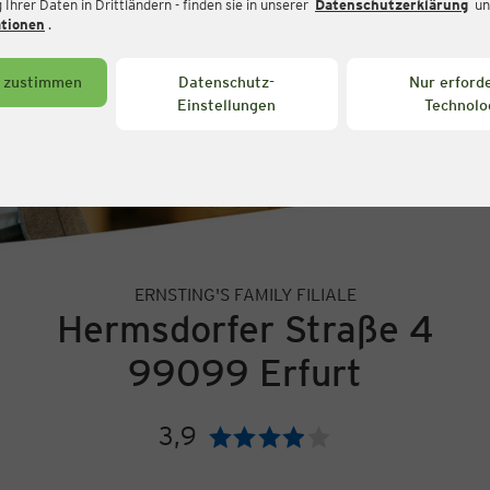
Ihrer Daten in Drittländern - finden sie in unserer
Datenschutzerklärung
un
ationen
.
s zustimmen
Datenschutz-
Nur erforde
Einstellungen
Technolo
ERNSTING'S FAMILY FILIALE
Hermsdorfer Straße 4
99099 Erfurt
3,9
Bewertung: