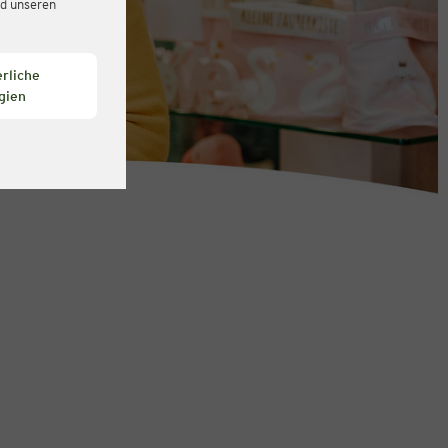
d unseren
rliche
gien