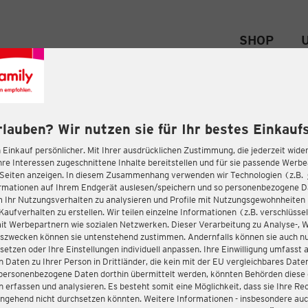
SHOP
rlauben? Wir nutzen sie für Ihr bestes Einkaufs
 Einkauf persönlicher. Mit Ihrer ausdrücklichen Zustimmung, die jederzeit wider
hre Interessen zugeschnittene Inhalte bereitstellen und für sie passende Werb
-Seiten anzeigen. In diesem Zusammenhang verwenden wir Technologien (z.B.
ormationen auf Ihrem Endgerät auslesen/speichern und so personenbezogene 
m Ihr Nutzungsverhalten zu analysieren und Profile mit Nutzungsgewohnheiten 
Kaufverhalten zu erstellen. Wir teilen einzelne Informationen (z.B. verschlüssel
it Werbepartnern wie sozialen Netzwerken. Dieser Verarbeitung zu Analyse-, 
gszwecken können sie untenstehend zustimmen. Andernfalls können sie auch nu
setzen oder Ihre Einstellungen individuell anpassen. Ihre Einwilligung umfasst 
 Daten zu Ihrer Person in Drittländer, die kein mit der EU vergleichbares Dat
s personenbezogene Daten dorthin übermittelt werden, könnten Behörden diese
erfassen und analysieren. Es besteht somit eine Möglichkeit, dass sie Ihre Rec
ngehend nicht durchsetzen könnten. Weitere Informationen - insbesondere auc