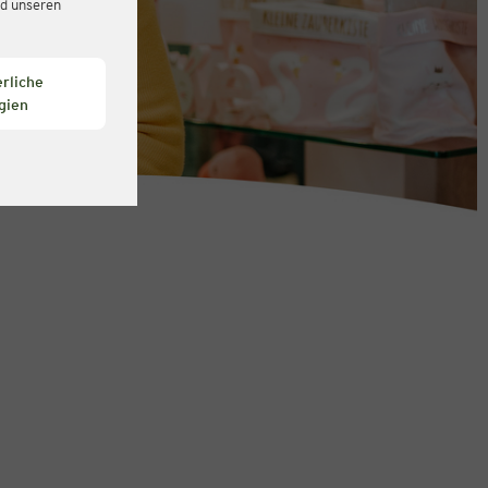
d unseren
rliche
gien