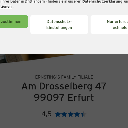
Ihrer Daten in Drittländern - finden sie in unserer
Datenschutzerklärung
un
ationen
.
s zustimmen
Datenschutz-
Nur erforde
Einstellungen
Technolo
ERNSTING'S FAMILY FILIALE
Am Drosselberg 47
99097 Erfurt
4,5
Bewertung: