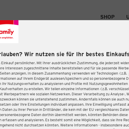
SHOP
rlauben? Wir nutzen sie für Ihr bestes Einkaufs
 Einkauf persönlicher. Mit Ihrer ausdrücklichen Zustimmung, die jederzeit wider
hre Interessen zugeschnittene Inhalte bereitstellen und für sie passende Werb
-Seiten anzeigen. In diesem Zusammenhang verwenden wir Technologien (z.B.
ormationen auf Ihrem Endgerät auslesen/speichern und so personenbezogene 
m Ihr Nutzungsverhalten zu analysieren und Profile mit Nutzungsgewohnheiten 
Kaufverhalten zu erstellen. Wir teilen einzelne Informationen (z.B. verschlüssel
it Werbepartnern wie sozialen Netzwerken. Dieser Verarbeitung zu Analyse-, 
gszwecken können sie untenstehend zustimmen. Andernfalls können sie auch nu
setzen oder Ihre Einstellungen individuell anpassen. Ihre Einwilligung umfasst 
 Daten zu Ihrer Person in Drittländer, die kein mit der EU vergleichbares Dat
s personenbezogene Daten dorthin übermittelt werden, könnten Behörden diese
erfassen und analysieren. Es besteht somit eine Möglichkeit, dass sie Ihre Rec
ngehend nicht durchsetzen könnten. Weitere Informationen - insbesondere auc