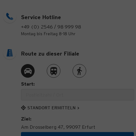
Service Hotline
+49 (0) 2546 / 98 999 98
Montag bis Freitag 8-18 Uhr
Route zu dieser Filiale
Route per Auto
Route per Zug
Route zu Fuß
Start:
STANDORT ERMITTELN
Ziel:
Am Drosselberg 47, 99097 Erfurt