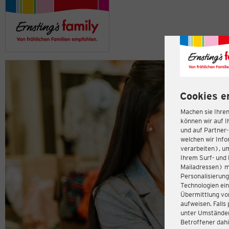
Cookies e
Machen sie Ihren
können wir auf I
und auf Partner
welchen wir Inf
verarbeiten), u
Ihrem Surf- und 
Mailadressen) m
Personalisierun
Technologien ein
Übermittlung von
aufweisen. Fall
unter Umständen 
Betroffener dahi