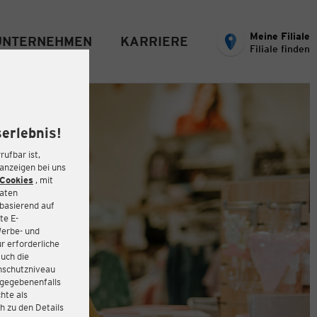
Meine Filiale
UNTERNEHMEN
KARRIERE
Filiale finden
erlebnis!
rufbar ist,
eanzeigen bei uns
Cookies
, mit
Daten
basierend auf
te E-
Werbe- und
r erforderliche
auch die
enschutzniveau
 gegebenenfalls
hte als
h zu den Details