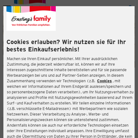
Menü
ießen
ießen
Cookies erlauben? Wir nutzen sie für Ihr
bestes Einkaufserlebnis!
Machen sie Ihren Einkauf persönlicher. Mit Ihrer ausdrücklichen
Zustimmung, die jederzeit widerrufbar ist, können wir auf Ihre
Interessen zugeschnittene Inhalte bereitstellen und für sie passende
en
Werbeanzeigen bei uns und auf Partner-Seiten anzeigen. In diesem
Zusammenhang verwenden wir Technologien (z.B.
Cookies
, mit
ERNSTING'S FAMILY FILIALE
welchen wir Informationen auf Ihrem Endgerät auslesen/speichern und
Lange Zeile 18
so personenbezogene Daten verarbeiten), um Ihr Nutzungsverhalten zu
85435 Erding
analysieren und Profile mit Nutzungsgewohnheiten basierend auf Ihrem
Surf- und Kaufverhalten zu erstellen. Wir teilen einzelne Informationen
(z.B. verschlüsselte E-Mailadressen) mit Werbepartnern wie sozialen
3,7
ießen
Bewertung:
Netzwerken. Dieser Verarbeitung zu Analyse-, Werbe- und
Personalisierungszwecken können sie untenstehend zustimmen.
STANDORT
SERVICES
SORTIMENT
AKTIONEN
Andernfalls können sie auch nur erforderliche Technologien einsetzen
oder Ihre Einstellungen individuell anpassen. Ihre Einwilligung umfasst
auch die Übermittlung von Daten zu Ihrer Person in Drittländer, die kein