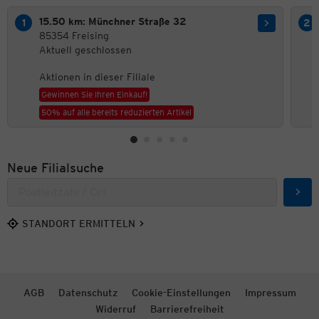
15.50 km: Münchner Straße 32
85354 Freising
Aktuell geschlossen
Aktionen in dieser Filiale
Gewinnen Sie Ihren Einkauf!
50% auf alle bereits reduzierten Artikel
Neue Filialsuche
Such
STANDORT ERMITTELN
AGB
Datenschutz
Cookie-Einstellungen
Impressum
Widerruf
Barrierefreiheit