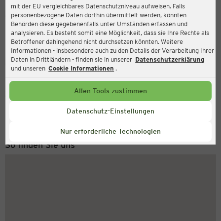
mit der EU vergleichbares Datenschutzniveau aufweisen. Falls
Ernsting's family
personenbezogene Daten dorthin übermittelt werden, könnten
Behörden diese gegebenenfalls unter Umständen erfassen und
Lange Zeile 18, 85435 Erding
analysieren. Es besteht somit eine Möglichkeit, dass sie Ihre Rechte als
Betroffener dahingehend nicht durchsetzen könnten. Weitere
Informationen - insbesondere auch zu den Details der Verarbeitung Ihrer
Daten in Drittländern - finden sie in unserer
Datenschutzerklärung
Geschlossen
Aktuell:
und unseren
Cookie Informationen
.
Allen Tools zustimmen
Service Hotline
+49 (0) 2546 / 98 999 98
Datenschutz-Einstellungen
Montag bis Freitag 8-18 Uhr
Nur erforderliche Technologien
So finden Sie uns