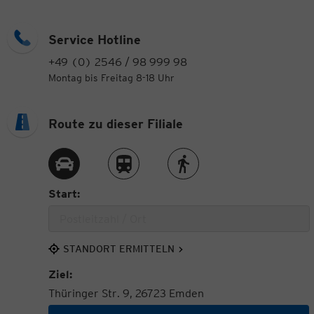
Service Hotline
+49 (0) 2546 / 98 999 98
Montag bis Freitag 8-18 Uhr
Route zu dieser Filiale
Route per Auto
Route per Zug
Route zu Fuß
Start:
STANDORT ERMITTELN
Ziel:
Thüringer Str. 9, 26723 Emden