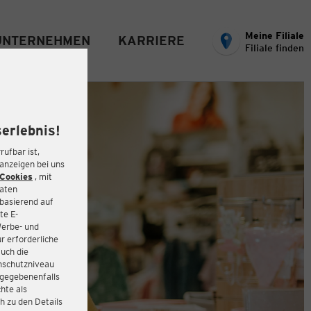
Meine Filiale
UNTERNEHMEN
KARRIERE
Filiale finden
erlebnis!
rufbar ist,
eanzeigen bei uns
Cookies
, mit
Daten
basierend auf
te E-
Werbe- und
r erforderliche
auch die
enschutzniveau
 gegebenenfalls
hte als
h zu den Details