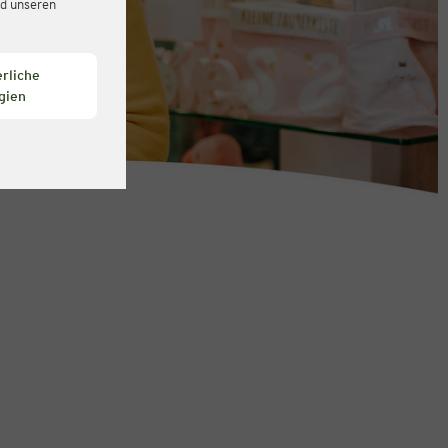
d unseren
rliche
gien