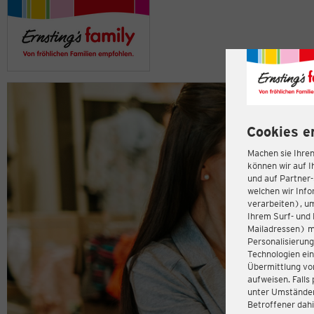
Cookies e
Machen sie Ihren
können wir auf I
und auf Partner
welchen wir Inf
verarbeiten), u
Ihrem Surf- und 
Mailadressen) m
Personalisierun
Technologien ein
Übermittlung von
aufweisen. Fall
unter Umständen 
Betroffener dahi