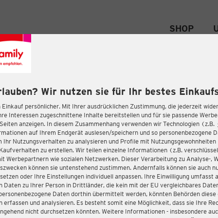
SHOP
rlauben? Wir nutzen sie für Ihr bestes Einkaufs
 Einkauf persönlicher. Mit Ihrer ausdrücklichen Zustimmung, die jederzeit wider
hre Interessen zugeschnittene Inhalte bereitstellen und für sie passende Werb
-Seiten anzeigen. In diesem Zusammenhang verwenden wir Technologien (z.B.
ormationen auf Ihrem Endgerät auslesen/speichern und so personenbezogene 
m Ihr Nutzungsverhalten zu analysieren und Profile mit Nutzungsgewohnheiten 
Kaufverhalten zu erstellen. Wir teilen einzelne Informationen (z.B. verschlüssel
it Werbepartnern wie sozialen Netzwerken. Dieser Verarbeitung zu Analyse-, 
gszwecken können sie untenstehend zustimmen. Andernfalls können sie auch nu
setzen oder Ihre Einstellungen individuell anpassen. Ihre Einwilligung umfasst 
 Daten zu Ihrer Person in Drittländer, die kein mit der EU vergleichbares Dat
s personenbezogene Daten dorthin übermittelt werden, könnten Behörden diese
erfassen und analysieren. Es besteht somit eine Möglichkeit, dass sie Ihre Rec
ngehend nicht durchsetzen könnten. Weitere Informationen - insbesondere auc