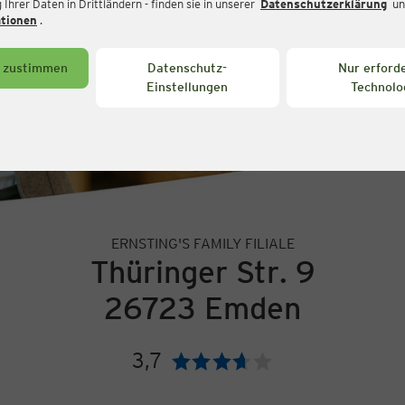
Ihrer Daten in Drittländern - finden sie in unserer
Datenschutzerklärung
un
ationen
.
s zustimmen
Datenschutz-
Nur erforde
Einstellungen
Technolo
ERNSTING'S FAMILY FILIALE
Thüringer Str. 9
26723 Emden
3,7
Bewertung: