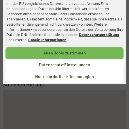
mit der EU vergleichbares Datenschutzniveau aufweisen. Falls
Ernsting's family
personenbezogene Daten dorthin übermittelt werden, könnten
Behörden diese gegebenenfalls unter Umständen erfassen und
Schoellerstraße 2, 53783 Eitorf
analysieren. Es besteht somit eine Möglichkeit, dass sie Ihre Rechte als
Betroffener dahingehend nicht durchsetzen könnten. Weitere
Informationen - insbesondere auch zu den Details der Verarbeitung Ihrer
Daten in Drittländern - finden sie in unserer
Datenschutzerklärung
Geschlossen
Aktuell:
und unseren
Cookie Informationen
.
Allen Tools zustimmen
Service Hotline
+49 (0) 2546 / 98 999 98
Datenschutz-Einstellungen
Montag bis Freitag 8-18 Uhr
Nur erforderliche Technologien
So finden Sie uns