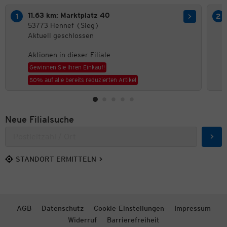
11.63 km: Marktplatz 40
53773 Hennef (Sieg)
Aktuell geschlossen
Aktionen in dieser Filiale
Gewinnen Sie Ihren Einkauf!
50% auf alle bereits reduzierten Artikel
Neue Filialsuche
Such
STANDORT ERMITTELN
AGB
Datenschutz
Cookie-Einstellungen
Impressum
Widerruf
Barrierefreiheit