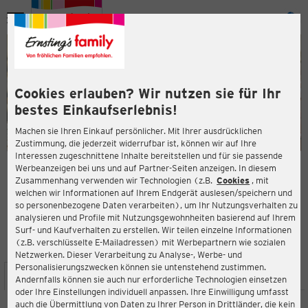
Menü
ießen
ießen
Cookies erlauben? Wir nutzen sie für Ihr
bestes Einkaufserlebnis!
Machen sie Ihren Einkauf persönlicher. Mit Ihrer ausdrücklichen
Zustimmung, die jederzeit widerrufbar ist, können wir auf Ihre
Interessen zugeschnittene Inhalte bereitstellen und für sie passende
en
Werbeanzeigen bei uns und auf Partner-Seiten anzeigen. In diesem
Zusammenhang verwenden wir Technologien (z.B.
Cookies
, mit
ERNSTING'S FAMILY FILIALE
welchen wir Informationen auf Ihrem Endgerät auslesen/speichern und
Schoellerstraße 2
so personenbezogene Daten verarbeiten), um Ihr Nutzungsverhalten zu
53783 Eitorf
analysieren und Profile mit Nutzungsgewohnheiten basierend auf Ihrem
Surf- und Kaufverhalten zu erstellen. Wir teilen einzelne Informationen
(z.B. verschlüsselte E-Mailadressen) mit Werbepartnern wie sozialen
4,1
ießen
Bewertung:
Netzwerken. Dieser Verarbeitung zu Analyse-, Werbe- und
Personalisierungszwecken können sie untenstehend zustimmen.
STANDORT
SERVICES
SORTIMENT
AKTIONEN
Andernfalls können sie auch nur erforderliche Technologien einsetzen
oder Ihre Einstellungen individuell anpassen. Ihre Einwilligung umfasst
auch die Übermittlung von Daten zu Ihrer Person in Drittländer, die kein