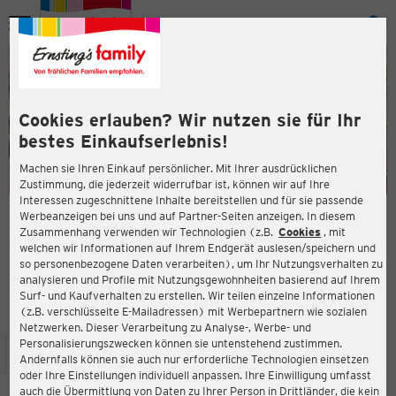
Menü
ießen
ießen
Cookies erlauben? Wir nutzen sie für Ihr
bestes Einkaufserlebnis!
Machen sie Ihren Einkauf persönlicher. Mit Ihrer ausdrücklichen
Zustimmung, die jederzeit widerrufbar ist, können wir auf Ihre
Interessen zugeschnittene Inhalte bereitstellen und für sie passende
en
Werbeanzeigen bei uns und auf Partner-Seiten anzeigen. In diesem
Zusammenhang verwenden wir Technologien (z.B.
Cookies
, mit
ERNSTING'S FAMILY FILIALE
welchen wir Informationen auf Ihrem Endgerät auslesen/speichern und
Steinweg 30
so personenbezogene Daten verarbeiten), um Ihr Nutzungsverhalten zu
07607 Eisenberg
analysieren und Profile mit Nutzungsgewohnheiten basierend auf Ihrem
Surf- und Kaufverhalten zu erstellen. Wir teilen einzelne Informationen
(z.B. verschlüsselte E-Mailadressen) mit Werbepartnern wie sozialen
4,3
ießen
Bewertung:
Netzwerken. Dieser Verarbeitung zu Analyse-, Werbe- und
Personalisierungszwecken können sie untenstehend zustimmen.
STANDORT
SERVICES
SORTIMENT
AKTIONEN
Andernfalls können sie auch nur erforderliche Technologien einsetzen
oder Ihre Einstellungen individuell anpassen. Ihre Einwilligung umfasst
auch die Übermittlung von Daten zu Ihrer Person in Drittländer, die kein