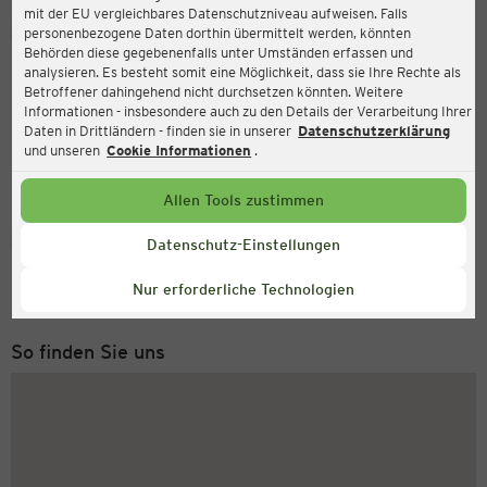
mit der EU vergleichbares Datenschutzniveau aufweisen. Falls
Ernsting's family
personenbezogene Daten dorthin übermittelt werden, könnten
Behörden diese gegebenenfalls unter Umständen erfassen und
Steinweg 30, 07607 Eisenberg
analysieren. Es besteht somit eine Möglichkeit, dass sie Ihre Rechte als
Betroffener dahingehend nicht durchsetzen könnten. Weitere
Informationen - insbesondere auch zu den Details der Verarbeitung Ihrer
Daten in Drittländern - finden sie in unserer
Datenschutzerklärung
und unseren
Cookie Informationen
.
Allen Tools zustimmen
Service Hotline
Datenschutz-Einstellungen
+49 (0) 2546 / 98 999 98
Nur erforderliche Technologien
Montag bis Freitag 8-18 Uhr
So finden Sie uns