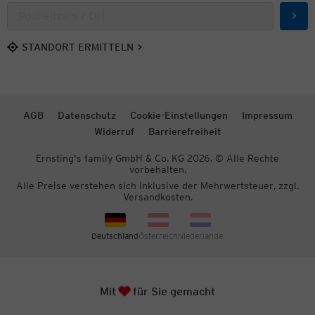
Such
STANDORT ERMITTELN
AGB
Datenschutz
Cookie-Einstellungen
Impressum
Widerruf
Barrierefreiheit
Ernsting's family GmbH & Co. KG 2026. © Alle Rechte
vorbehalten.
Alle Preise verstehen sich inklusive der Mehrwertsteuer, zzgl.
Versandkosten.
Deutschland
Österreich
Niederlande
Herz
Zum S
Mit
für Sie gemacht