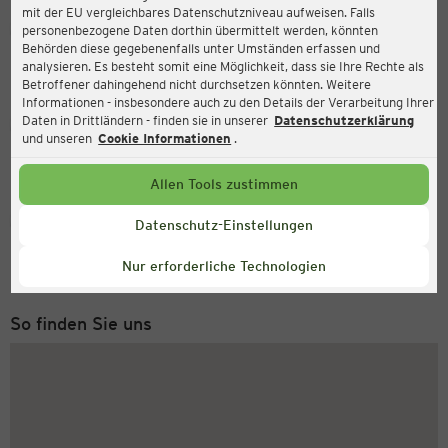
mit der EU vergleichbares Datenschutzniveau aufweisen. Falls
Ernsting's family
personenbezogene Daten dorthin übermittelt werden, könnten
Behörden diese gegebenenfalls unter Umständen erfassen und
Hörst 8, 24340 Eckernförde
analysieren. Es besteht somit eine Möglichkeit, dass sie Ihre Rechte als
Betroffener dahingehend nicht durchsetzen könnten. Weitere
Informationen - insbesondere auch zu den Details der Verarbeitung Ihrer
Daten in Drittländern - finden sie in unserer
Datenschutzerklärung
Geöffnet
Aktuell:
und unseren
Cookie Informationen
.
Öffnungszeiten heute:
09:00 - 18:30
Allen Tools zustimmen
Service Hotline
Datenschutz-Einstellungen
+49 (0) 2546 / 98 999 98
Nur erforderliche Technologien
Montag bis Freitag 8-18 Uhr
So finden Sie uns