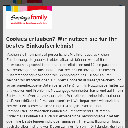
Menü
ießen
ießen
Cookies erlauben? Wir nutzen sie für Ihr
bestes Einkaufserlebnis!
Machen sie Ihren Einkauf persönlicher. Mit Ihrer ausdrücklichen
Zustimmung, die jederzeit widerrufbar ist, können wir auf Ihre
Interessen zugeschnittene Inhalte bereitstellen und für sie passende
en
Werbeanzeigen bei uns und auf Partner-Seiten anzeigen. In diesem
Zusammenhang verwenden wir Technologien (z.B.
Cookies
, mit
ERNSTING'S FAMILY FILIALE
welchen wir Informationen auf Ihrem Endgerät auslesen/speichern und
Hörst 8
so personenbezogene Daten verarbeiten), um Ihr Nutzungsverhalten zu
24340 Eckernförde
analysieren und Profile mit Nutzungsgewohnheiten basierend auf Ihrem
Surf- und Kaufverhalten zu erstellen. Wir teilen einzelne Informationen
(z.B. verschlüsselte E-Mailadressen) mit Werbepartnern wie sozialen
3,7
ießen
Bewertung:
Netzwerken. Dieser Verarbeitung zu Analyse-, Werbe- und
Personalisierungszwecken können sie untenstehend zustimmen.
STANDORT
SERVICES
SORTIMENT
AKTIONEN
Andernfalls können sie auch nur erforderliche Technologien einsetzen
oder Ihre Einstellungen individuell anpassen. Ihre Einwilligung umfasst
auch die Übermittlung von Daten zu Ihrer Person in Drittländer, die kein