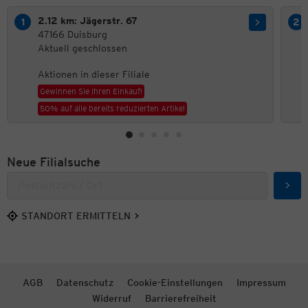
2.12 km: Jägerstr. 67
47166 Duisburg
Aktuell geschlossen
Aktionen in dieser Filiale
Gewinnen Sie Ihren Einkauf!
50% auf alle bereits reduzierten Artikel
Neue Filialsuche
Such
STANDORT ERMITTELN
AGB
Datenschutz
Cookie-Einstellungen
Impressum
Widerruf
Barrierefreiheit