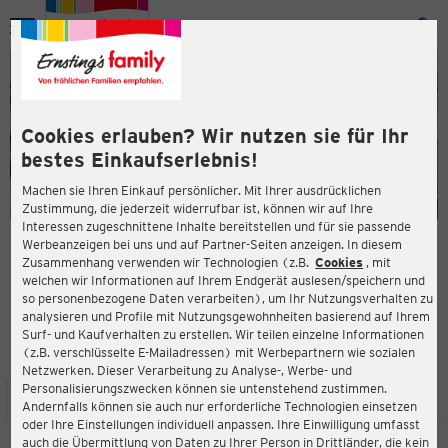
Menü
ießen
ießen
Cookies erlauben? Wir nutzen sie für Ihr
bestes Einkaufserlebnis!
Machen sie Ihren Einkauf persönlicher. Mit Ihrer ausdrücklichen
Zustimmung, die jederzeit widerrufbar ist, können wir auf Ihre
Interessen zugeschnittene Inhalte bereitstellen und für sie passende
en
Werbeanzeigen bei uns und auf Partner-Seiten anzeigen. In diesem
Zusammenhang verwenden wir Technologien (z.B.
Cookies
, mit
ERNSTING'S FAMILY FILIALE
welchen wir Informationen auf Ihrem Endgerät auslesen/speichern und
Hohenzollernplatz 4
so personenbezogene Daten verarbeiten), um Ihr Nutzungsverhalten zu
47167 Duisburg
analysieren und Profile mit Nutzungsgewohnheiten basierend auf Ihrem
Surf- und Kaufverhalten zu erstellen. Wir teilen einzelne Informationen
(z.B. verschlüsselte E-Mailadressen) mit Werbepartnern wie sozialen
4,0
ießen
Bewertung:
Netzwerken. Dieser Verarbeitung zu Analyse-, Werbe- und
Personalisierungszwecken können sie untenstehend zustimmen.
STANDORT
SERVICES
SORTIMENT
AKTIONEN
Andernfalls können sie auch nur erforderliche Technologien einsetzen
oder Ihre Einstellungen individuell anpassen. Ihre Einwilligung umfasst
auch die Übermittlung von Daten zu Ihrer Person in Drittländer, die kein