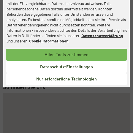
mit der EU vergleichbares Datenschutzniveau aufweisen. Falls
Ernsting's family
personenbezogene Daten dorthin übermittelt werden, könnten
Behörden diese gegebenenfalls unter Umständen erfassen und
Hohenzollernplatz 4, 47167 Duisburg
analysieren. Es besteht somit eine Möglichkeit, dass sie Ihre Rechte als
Betroffener dahingehend nicht durchsetzen könnten. Weitere
Informationen - insbesondere auch zu den Details der Verarbeitung Ihrer
Daten in Drittländern - finden sie in unserer
Datenschutzerklärung
Geschlossen
Aktuell:
und unseren
Cookie Informationen
.
Allen Tools zustimmen
Service Hotline
+49 (0) 2546 / 98 999 98
Datenschutz-Einstellungen
Montag bis Freitag 8-18 Uhr
Nur erforderliche Technologien
So finden Sie uns