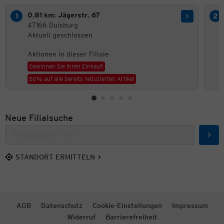
0.81 km: Jägerstr. 67
47166 Duisburg
Aktuell geschlossen
Aktionen in dieser Filiale
Gewinnen Sie Ihren Einkauf!
50% auf alle bereits reduzierten Artikel
Neue Filialsuche
Such
STANDORT ERMITTELN
AGB
Datenschutz
Cookie-Einstellungen
Impressum
Widerruf
Barrierefreiheit