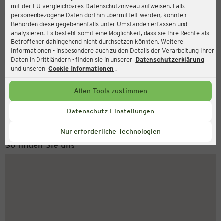
mit der EU vergleichbares Datenschutzniveau aufweisen. Falls
Ernsting's family
personenbezogene Daten dorthin übermittelt werden, könnten
Behörden diese gegebenenfalls unter Umständen erfassen und
Duisburger Str. 303, 47166 Duisburg
analysieren. Es besteht somit eine Möglichkeit, dass sie Ihre Rechte als
Betroffener dahingehend nicht durchsetzen könnten. Weitere
Informationen - insbesondere auch zu den Details der Verarbeitung Ihrer
Daten in Drittländern - finden sie in unserer
Datenschutzerklärung
Geschlossen
Aktuell:
und unseren
Cookie Informationen
.
Allen Tools zustimmen
Service Hotline
+49 (0) 2546 / 98 999 98
Datenschutz-Einstellungen
Montag bis Freitag 8-18 Uhr
Nur erforderliche Technologien
So finden Sie uns