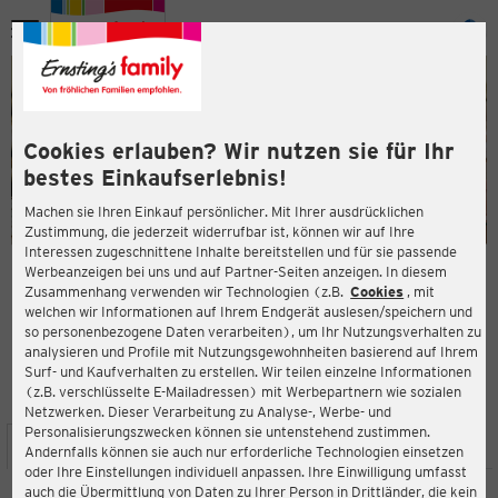
Menü
ießen
ießen
Cookies erlauben? Wir nutzen sie für Ihr
bestes Einkaufserlebnis!
Machen sie Ihren Einkauf persönlicher. Mit Ihrer ausdrücklichen
Zustimmung, die jederzeit widerrufbar ist, können wir auf Ihre
Interessen zugeschnittene Inhalte bereitstellen und für sie passende
en
Werbeanzeigen bei uns und auf Partner-Seiten anzeigen. In diesem
Zusammenhang verwenden wir Technologien (z.B.
Cookies
, mit
ERNSTING'S FAMILY FILIALE
welchen wir Informationen auf Ihrem Endgerät auslesen/speichern und
Duisburger Str. 303
so personenbezogene Daten verarbeiten), um Ihr Nutzungsverhalten zu
47166 Duisburg
analysieren und Profile mit Nutzungsgewohnheiten basierend auf Ihrem
Surf- und Kaufverhalten zu erstellen. Wir teilen einzelne Informationen
(z.B. verschlüsselte E-Mailadressen) mit Werbepartnern wie sozialen
3,5
ießen
Bewertung:
Netzwerken. Dieser Verarbeitung zu Analyse-, Werbe- und
Personalisierungszwecken können sie untenstehend zustimmen.
STANDORT
SERVICES
SORTIMENT
AKTIONEN
Andernfalls können sie auch nur erforderliche Technologien einsetzen
oder Ihre Einstellungen individuell anpassen. Ihre Einwilligung umfasst
auch die Übermittlung von Daten zu Ihrer Person in Drittländer, die kein