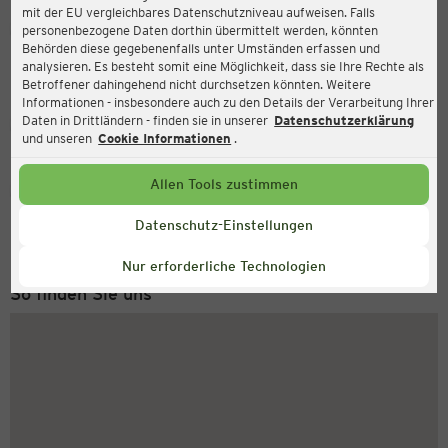
mit der EU vergleichbares Datenschutzniveau aufweisen. Falls
Ernsting's family
personenbezogene Daten dorthin übermittelt werden, könnten
Behörden diese gegebenenfalls unter Umständen erfassen und
Asterlager Straße 90, 47228 Duisburg
analysieren. Es besteht somit eine Möglichkeit, dass sie Ihre Rechte als
Betroffener dahingehend nicht durchsetzen könnten. Weitere
Informationen - insbesondere auch zu den Details der Verarbeitung Ihrer
Daten in Drittländern - finden sie in unserer
Datenschutzerklärung
Geschlossen
Aktuell:
und unseren
Cookie Informationen
.
Allen Tools zustimmen
Service Hotline
+49 (0) 2546 / 98 999 98
Datenschutz-Einstellungen
Montag bis Freitag 8-18 Uhr
Nur erforderliche Technologien
So finden Sie uns