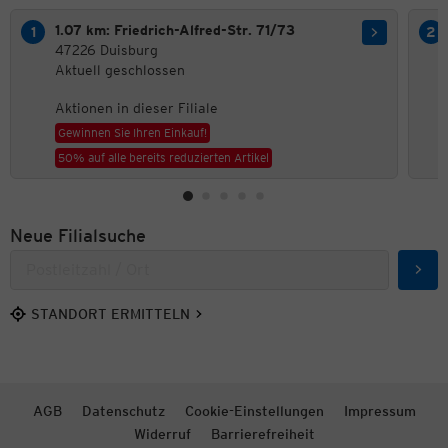
1.07 km: Friedrich-Alfred-Str. 71/73
47226 Duisburg
Aktuell geschlossen
Aktionen in dieser Filiale
Gewinnen Sie Ihren Einkauf!
50% auf alle bereits reduzierten Artikel
Neue Filialsuche
Such
STANDORT ERMITTELN
AGB
Datenschutz
Cookie-Einstellungen
Impressum
Widerruf
Barrierefreiheit