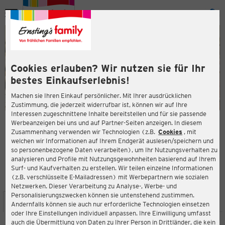
Menü
ießen
ießen
Cookies erlauben? Wir nutzen sie für Ihr
bestes Einkaufserlebnis!
Machen sie Ihren Einkauf persönlicher. Mit Ihrer ausdrücklichen
Zustimmung, die jederzeit widerrufbar ist, können wir auf Ihre
Interessen zugeschnittene Inhalte bereitstellen und für sie passende
en
Werbeanzeigen bei uns und auf Partner-Seiten anzeigen. In diesem
Zusammenhang verwenden wir Technologien (z.B.
Cookies
, mit
ERNSTING'S FAMILY FILIALE
welchen wir Informationen auf Ihrem Endgerät auslesen/speichern und
Asterlager Straße 90
so personenbezogene Daten verarbeiten), um Ihr Nutzungsverhalten zu
47228 Duisburg
analysieren und Profile mit Nutzungsgewohnheiten basierend auf Ihrem
Surf- und Kaufverhalten zu erstellen. Wir teilen einzelne Informationen
(z.B. verschlüsselte E-Mailadressen) mit Werbepartnern wie sozialen
4,4
ießen
Bewertung:
Netzwerken. Dieser Verarbeitung zu Analyse-, Werbe- und
Personalisierungszwecken können sie untenstehend zustimmen.
STANDORT
SERVICES
SORTIMENT
AKTIONEN
Andernfalls können sie auch nur erforderliche Technologien einsetzen
oder Ihre Einstellungen individuell anpassen. Ihre Einwilligung umfasst
auch die Übermittlung von Daten zu Ihrer Person in Drittländer, die kein