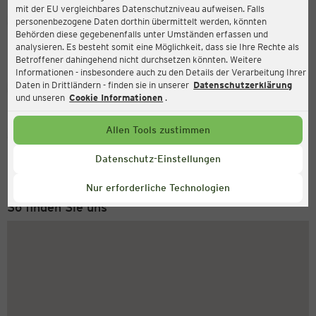
mit der EU vergleichbares Datenschutzniveau aufweisen. Falls
Ernsting's family
personenbezogene Daten dorthin übermittelt werden, könnten
Behörden diese gegebenenfalls unter Umständen erfassen und
Grafenberger Allee 368, 40235 Düsseldorf
analysieren. Es besteht somit eine Möglichkeit, dass sie Ihre Rechte als
Betroffener dahingehend nicht durchsetzen könnten. Weitere
Informationen - insbesondere auch zu den Details der Verarbeitung Ihrer
Daten in Drittländern - finden sie in unserer
Datenschutzerklärung
Geschlossen
Aktuell:
und unseren
Cookie Informationen
.
Allen Tools zustimmen
Service Hotline
+49 (0) 2546 / 98 999 98
Datenschutz-Einstellungen
Montag bis Freitag 8-18 Uhr
Nur erforderliche Technologien
So finden Sie uns