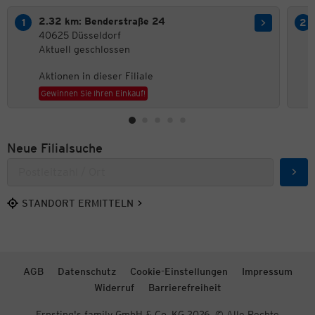
2.32 km: Benderstraße 24
40625 Düsseldorf
Aktuell geschlossen
Aktionen in dieser Filiale
Gewinnen Sie Ihren Einkauf!
Neue Filialsuche
Such
STANDORT ERMITTELN
AGB
Datenschutz
Cookie-Einstellungen
Impressum
Widerruf
Barrierefreiheit
Ernsting's family GmbH & Co. KG 2026. © Alle Rechte