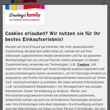
Menü
ießen
ießen
Cookies erlauben? Wir nutzen sie für Ihr
bestes Einkaufserlebnis!
Machen sie Ihren Einkauf persönlicher. Mit Ihrer ausdrücklichen
Zustimmung, die jederzeit widerrufbar ist, können wir auf Ihre
Interessen zugeschnittene Inhalte bereitstellen und für sie passende
en
Werbeanzeigen bei uns und auf Partner-Seiten anzeigen. In diesem
Zusammenhang verwenden wir Technologien (z.B.
Cookies
, mit
ERNSTING'S FAMILY FILIALE
welchen wir Informationen auf Ihrem Endgerät auslesen/speichern und
Grafenberger Allee 368
so personenbezogene Daten verarbeiten), um Ihr Nutzungsverhalten zu
40235 Düsseldorf
analysieren und Profile mit Nutzungsgewohnheiten basierend auf Ihrem
Surf- und Kaufverhalten zu erstellen. Wir teilen einzelne Informationen
(z.B. verschlüsselte E-Mailadressen) mit Werbepartnern wie sozialen
3,9
ießen
Bewertung:
Netzwerken. Dieser Verarbeitung zu Analyse-, Werbe- und
Personalisierungszwecken können sie untenstehend zustimmen.
STANDORT
SERVICES
SORTIMENT
AKTIONEN
Andernfalls können sie auch nur erforderliche Technologien einsetzen
oder Ihre Einstellungen individuell anpassen. Ihre Einwilligung umfasst
auch die Übermittlung von Daten zu Ihrer Person in Drittländer, die kein