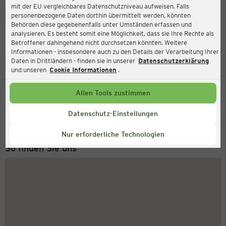
mit der EU vergleichbares Datenschutzniveau aufweisen. Falls
Ernsting's family
personenbezogene Daten dorthin übermittelt werden, könnten
Behörden diese gegebenenfalls unter Umständen erfassen und
Wirtelstraße 41, 52349 Düren
analysieren. Es besteht somit eine Möglichkeit, dass sie Ihre Rechte als
Betroffener dahingehend nicht durchsetzen könnten. Weitere
Informationen - insbesondere auch zu den Details der Verarbeitung Ihrer
Daten in Drittländern - finden sie in unserer
Datenschutzerklärung
Geschlossen
Aktuell:
und unseren
Cookie Informationen
.
Allen Tools zustimmen
Service Hotline
+49 (0) 2546 / 98 999 98
Datenschutz-Einstellungen
Montag bis Freitag 8-18 Uhr
Nur erforderliche Technologien
So finden Sie uns