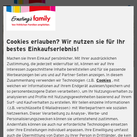
Menü
ießen
ießen
Cookies erlauben? Wir nutzen sie für Ihr
bestes Einkaufserlebnis!
Machen sie Ihren Einkauf persönlicher. Mit Ihrer ausdrücklichen
Zustimmung, die jederzeit widerrufbar ist, können wir auf Ihre
Interessen zugeschnittene Inhalte bereitstellen und für sie passende
en
Werbeanzeigen bei uns und auf Partner-Seiten anzeigen. In diesem
Zusammenhang verwenden wir Technologien (z.B.
Cookies
, mit
ERNSTING'S FAMILY FILIALE
welchen wir Informationen auf Ihrem Endgerät auslesen/speichern und
Wirtelstraße 41
so personenbezogene Daten verarbeiten), um Ihr Nutzungsverhalten zu
52349 Düren
analysieren und Profile mit Nutzungsgewohnheiten basierend auf Ihrem
Surf- und Kaufverhalten zu erstellen. Wir teilen einzelne Informationen
(z.B. verschlüsselte E-Mailadressen) mit Werbepartnern wie sozialen
3,4
ießen
Bewertung:
Netzwerken. Dieser Verarbeitung zu Analyse-, Werbe- und
Personalisierungszwecken können sie untenstehend zustimmen.
STANDORT
SERVICES
SORTIMENT
AKTIONEN
Andernfalls können sie auch nur erforderliche Technologien einsetzen
oder Ihre Einstellungen individuell anpassen. Ihre Einwilligung umfasst
auch die Übermittlung von Daten zu Ihrer Person in Drittländer, die kein