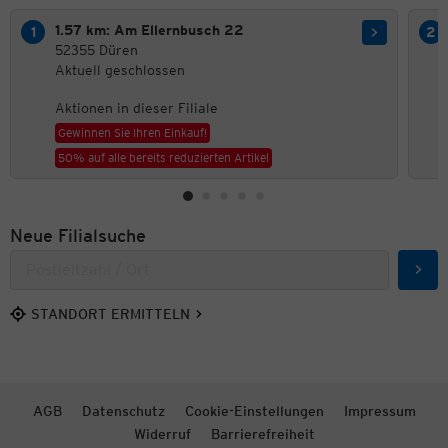
1.57 km: Am Ellernbusch 22
52355 Düren
Aktuell geschlossen
Aktionen in dieser Filiale
Gewinnen Sie Ihren Einkauf!
50% auf alle bereits reduzierten Artikel
Neue Filialsuche
Such
STANDORT ERMITTELN
AGB
Datenschutz
Cookie-Einstellungen
Impressum
Widerruf
Barrierefreiheit