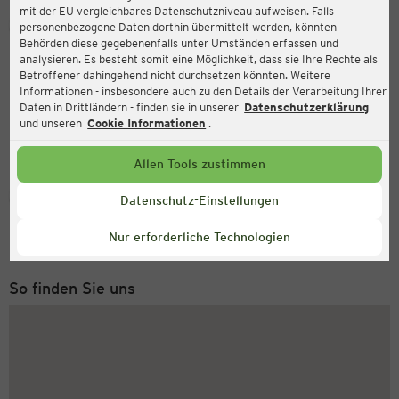
mit der EU vergleichbares Datenschutzniveau aufweisen. Falls
Ernsting's family
personenbezogene Daten dorthin übermittelt werden, könnten
Behörden diese gegebenenfalls unter Umständen erfassen und
Schleefstrasse 15, 44287 Dortmund
analysieren. Es besteht somit eine Möglichkeit, dass sie Ihre Rechte als
Betroffener dahingehend nicht durchsetzen könnten. Weitere
Informationen - insbesondere auch zu den Details der Verarbeitung Ihrer
Daten in Drittländern - finden sie in unserer
Datenschutzerklärung
und unseren
Cookie Informationen
.
Allen Tools zustimmen
Service Hotline
Datenschutz-Einstellungen
+49 (0) 2546 / 98 999 98
Nur erforderliche Technologien
Montag bis Freitag 8-18 Uhr
So finden Sie uns