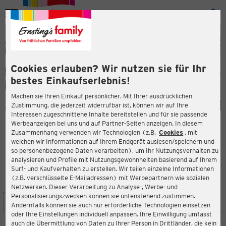
Menü
ießen
ießen
Cookies erlauben? Wir nutzen sie für Ihr
bestes Einkaufserlebnis!
Machen sie Ihren Einkauf persönlicher. Mit Ihrer ausdrücklichen
Zustimmung, die jederzeit widerrufbar ist, können wir auf Ihre
Interessen zugeschnittene Inhalte bereitstellen und für sie passende
en
Werbeanzeigen bei uns und auf Partner-Seiten anzeigen. In diesem
Zusammenhang verwenden wir Technologien (z.B.
Cookies
, mit
ERNSTING'S FAMILY FILIALE
welchen wir Informationen auf Ihrem Endgerät auslesen/speichern und
Schleefstrasse 15
so personenbezogene Daten verarbeiten), um Ihr Nutzungsverhalten zu
44287 Dortmund
analysieren und Profile mit Nutzungsgewohnheiten basierend auf Ihrem
Surf- und Kaufverhalten zu erstellen. Wir teilen einzelne Informationen
(z.B. verschlüsselte E-Mailadressen) mit Werbepartnern wie sozialen
4,3
ießen
Bewertung:
Netzwerken. Dieser Verarbeitung zu Analyse-, Werbe- und
Personalisierungszwecken können sie untenstehend zustimmen.
STANDORT
SERVICES
SORTIMENT
AKTIONEN
Andernfalls können sie auch nur erforderliche Technologien einsetzen
oder Ihre Einstellungen individuell anpassen. Ihre Einwilligung umfasst
auch die Übermittlung von Daten zu Ihrer Person in Drittländer, die kein