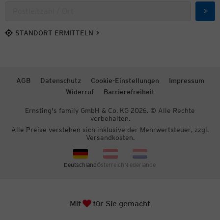
Such
STANDORT ERMITTELN
AGB
Datenschutz
Cookie-Einstellungen
Impressum
Widerruf
Barrierefreiheit
Ernsting's family GmbH & Co. KG 2026. © Alle Rechte
vorbehalten.
Alle Preise verstehen sich inklusive der Mehrwertsteuer, zzgl.
Versandkosten.
Deutschland
Österreich
Niederlande
Herz
Zum S
Mit
für Sie gemacht