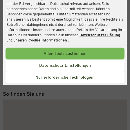
mit der EU vergleichbares Datenschutzniveau aufweisen. Falls
Ernsting's family
personenbezogene Daten dorthin übermittelt werden, könnten
Behörden diese gegebenenfalls unter Umständen erfassen und
Marktstraße 26, 71254 Ditzingen
analysieren. Es besteht somit eine Möglichkeit, dass sie Ihre Rechte als
Betroffener dahingehend nicht durchsetzen könnten. Weitere
Informationen - insbesondere auch zu den Details der Verarbeitung Ihrer
Daten in Drittländern - finden sie in unserer
Datenschutzerklärung
Geöffnet
Aktuell:
und unseren
Cookie Informationen
.
Öffnungszeiten heute:
09:00 - 19:00
Allen Tools zustimmen
Service Hotline
Datenschutz-Einstellungen
+49 (0) 2546 / 98 999 98
Nur erforderliche Technologien
Montag bis Freitag 8-18 Uhr
So finden Sie uns