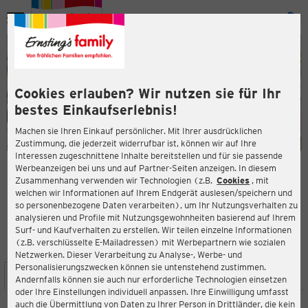
Menü
ießen
ießen
Cookies erlauben? Wir nutzen sie für Ihr
bestes Einkaufserlebnis!
Machen sie Ihren Einkauf persönlicher. Mit Ihrer ausdrücklichen
Zustimmung, die jederzeit widerrufbar ist, können wir auf Ihre
Interessen zugeschnittene Inhalte bereitstellen und für sie passende
en
Werbeanzeigen bei uns und auf Partner-Seiten anzeigen. In diesem
Zusammenhang verwenden wir Technologien (z.B.
Cookies
, mit
ERNSTING'S FAMILY FILIALE
welchen wir Informationen auf Ihrem Endgerät auslesen/speichern und
Marktstraße 26
so personenbezogene Daten verarbeiten), um Ihr Nutzungsverhalten zu
71254 Ditzingen
analysieren und Profile mit Nutzungsgewohnheiten basierend auf Ihrem
Surf- und Kaufverhalten zu erstellen. Wir teilen einzelne Informationen
(z.B. verschlüsselte E-Mailadressen) mit Werbepartnern wie sozialen
3,6
ießen
Bewertung:
Netzwerken. Dieser Verarbeitung zu Analyse-, Werbe- und
Personalisierungszwecken können sie untenstehend zustimmen.
STANDORT
SERVICES
SORTIMENT
AKTIONEN
Andernfalls können sie auch nur erforderliche Technologien einsetzen
oder Ihre Einstellungen individuell anpassen. Ihre Einwilligung umfasst
auch die Übermittlung von Daten zu Ihrer Person in Drittländer, die kein