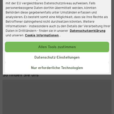
mit der EU vergleichbares Datenschutzniveau aufweisen. Falls
Ernsting's family
personenbezogene Daten dorthin übermittelt werden, könnten
Behörden diese gegebenenfalls unter Umständen erfassen und
Königstraße 17, 89407 Dillingen
analysieren. Es besteht somit eine Möglichkeit, dass sie Ihre Rechte als
Betroffener dahingehend nicht durchsetzen könnten. Weitere
Informationen - insbesondere auch zu den Details der Verarbeitung Ihrer
Daten in Drittländern - finden sie in unserer
Datenschutzerklärung
Geschlossen
Aktuell:
und unseren
Cookie Informationen
.
Allen Tools zustimmen
Service Hotline
+49 (0) 2546 / 98 999 98
Datenschutz-Einstellungen
Montag bis Freitag 8-18 Uhr
Nur erforderliche Technologien
So finden Sie uns