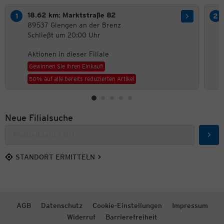
18.62 km: Marktstraße 82
89537 Giengen an der Brenz
Schließt um 20:00 Uhr
Aktionen in dieser Filiale
Gewinnen Sie Ihren Einkauf!
50% auf alle bereits reduzierten Artikel
Neue Filialsuche
Such
STANDORT ERMITTELN
AGB
Datenschutz
Cookie-Einstellungen
Impressum
Widerruf
Barrierefreiheit