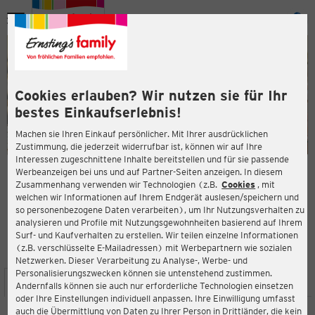
Menü
ießen
ießen
Cookies erlauben? Wir nutzen sie für Ihr
bestes Einkaufserlebnis!
Machen sie Ihren Einkauf persönlicher. Mit Ihrer ausdrücklichen
Zustimmung, die jederzeit widerrufbar ist, können wir auf Ihre
Interessen zugeschnittene Inhalte bereitstellen und für sie passende
en
Werbeanzeigen bei uns und auf Partner-Seiten anzeigen. In diesem
Zusammenhang verwenden wir Technologien (z.B.
Cookies
, mit
ERNSTING'S FAMILY FILIALE
welchen wir Informationen auf Ihrem Endgerät auslesen/speichern und
Königstraße 17
so personenbezogene Daten verarbeiten), um Ihr Nutzungsverhalten zu
89407 Dillingen
analysieren und Profile mit Nutzungsgewohnheiten basierend auf Ihrem
Surf- und Kaufverhalten zu erstellen. Wir teilen einzelne Informationen
(z.B. verschlüsselte E-Mailadressen) mit Werbepartnern wie sozialen
3,9
ießen
Bewertung:
Netzwerken. Dieser Verarbeitung zu Analyse-, Werbe- und
Personalisierungszwecken können sie untenstehend zustimmen.
STANDORT
SERVICES
SORTIMENT
AKTIONEN
Andernfalls können sie auch nur erforderliche Technologien einsetzen
oder Ihre Einstellungen individuell anpassen. Ihre Einwilligung umfasst
auch die Übermittlung von Daten zu Ihrer Person in Drittländer, die kein